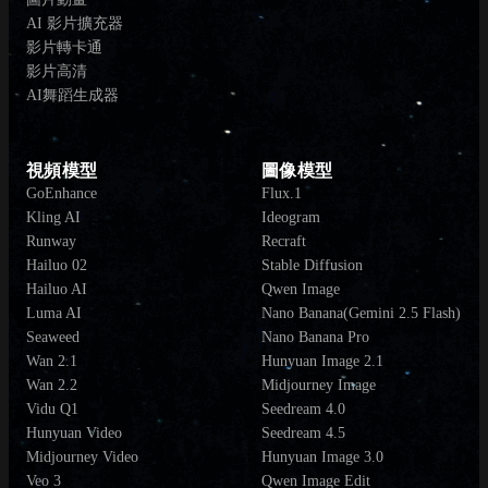
AI 影片擴充器
影片轉卡通
影片高清
AI舞蹈生成器
視頻模型
圖像模型
GoEnhance
Flux.1
Kling AI
Ideogram
Runway
Recraft
Hailuo 02
Stable Diffusion
Hailuo AI
Qwen Image
Luma AI
Nano Banana(Gemini 2.5 Flash)
Seaweed
Nano Banana Pro
Wan 2.1
Hunyuan Image 2.1
Wan 2.2
Midjourney Image
Vidu Q1
Seedream 4.0
Hunyuan Video
Seedream 4.5
Midjourney Video
Hunyuan Image 3.0
Veo 3
Qwen Image Edit