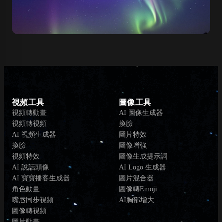
視頻工具
圖像工具
視頻轉動畫
AI 圖像生成器
視頻轉視頻
換臉
AI 視頻生成器
圖片特效
換臉
圖像增強
視頻特效
圖像生成提示詞
AI 說話頭像
AI Logo 生成器
AI 寶寶播客生成器
圖片混合器
角色動畫
圖像轉Emoji
嘴唇同步視頻
AI胸部增大
圖像轉視頻
圖片動畫