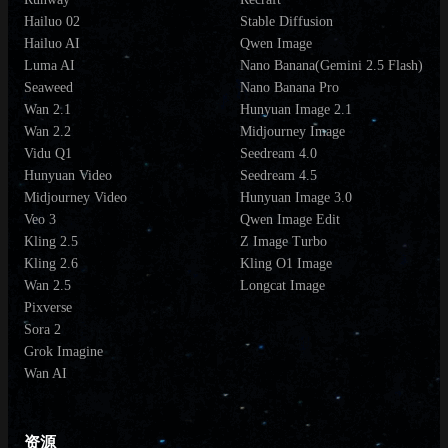
Hailuo 02
Stable Diffusion
Hailuo AI
Qwen Image
Luma AI
Nano Banana(Gemini 2.5 Flash)
Seaweed
Nano Banana Pro
Wan 2.1
Hunyuan Image 2.1
Wan 2.2
Midjourney Image
Vidu Q1
Seedream 4.0
Hunyuan Video
Seedream 4.5
Midjourney Video
Hunyuan Image 3.0
Veo 3
Qwen Image Edit
Kling 2.5
Z Image Turbo
Kling 2.6
Kling O1 Image
Wan 2.5
Longcat Image
Pixverse
Sora 2
Grok Imagine
Wan AI
资源