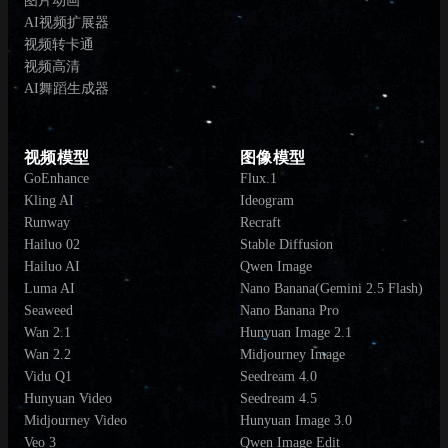
图片动画
AI视频扩展器
视频转卡通
视频高清
AI舞蹈生成器
视频模型
图像模型
GoEnhance
Flux.1
Kling AI
Ideogram
Runway
Recraft
Hailuo 02
Stable Diffusion
Hailuo AI
Qwen Image
Luma AI
Nano Banana(Gemini 2.5 Flash)
Seaweed
Nano Banana Pro
Wan 2.1
Hunyuan Image 2.1
Wan 2.2
Midjourney Image
Vidu Q1
Seedream 4.0
Hunyuan Video
Seedream 4.5
Midjourney Video
Hunyuan Image 3.0
Veo 3
Qwen Image Edit