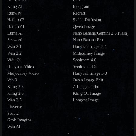
Kling AI
Ideogram
Runway
Recraft
Hailuo 02
Stable Diffusion
Hailuo AI
Qwen Image
Luma AI
Nano Banana(Gemini 2.5 Flash)
Seaweed
Nano Banana Pro
Wan 2.1
Hunyuan Image 2.1
Wan 2.2
Midjourney Image
Vidu Q1
Seedream 4.0
Hunyuan Video
Seedream 4.5
Midjourney Video
Hunyuan Image 3.0
Veo 3
Qwen Image Edit
Kling 2.5
Z Image Turbo
Kling 2.6
Kling O1 Image
Wan 2.5
Longcat Image
Pixverse
Sora 2
Grok Imagine
Wan AI