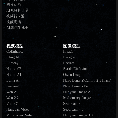
图片动画
AI视频扩展器
视频转卡通
视频高清
AI舞蹈生成器
视频模型
图像模型
GoEnhance
Flux.1
Kling AI
Ideogram
Runway
Recraft
Hailuo 02
Stable Diffusion
Hailuo AI
Qwen Image
Luma AI
Nano Banana(Gemini 2.5 Flash)
Seaweed
Nano Banana Pro
Wan 2.1
Hunyuan Image 2.1
Wan 2.2
Midjourney Image
Vidu Q1
Seedream 4.0
Hunyuan Video
Seedream 4.5
Midjourney Video
Hunyuan Image 3.0