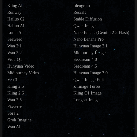
Kling AI
Ideogram
Runway
Recraft
Hailuo 02
Stable Diffusion
Hailuo AI
Qwen Image
Luma AI
Nano Banana(Gemini 2.5 Flash)
Seaweed
Nano Banana Pro
Wan 2.1
Hunyuan Image 2.1
Wan 2.2
Midjourney Image
Vidu Q1
Seedream 4.0
Hunyuan Video
Seedream 4.5
Midjourney Video
Hunyuan Image 3.0
Veo 3
Qwen Image Edit
Kling 2.5
Z Image Turbo
Kling 2.6
Kling O1 Image
Wan 2.5
Longcat Image
Pixverse
Sora 2
Grok Imagine
Wan AI