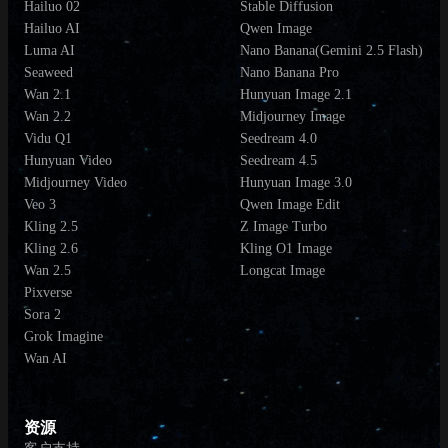
Hailuo 02
Stable Diffusion
Hailuo AI
Qwen Image
Luma AI
Nano Banana(Gemini 2.5 Flash)
Seaweed
Nano Banana Pro
Wan 2.1
Hunyuan Image 2.1
Wan 2.2
Midjourney Image
Vidu Q1
Seedream 4.0
Hunyuan Video
Seedream 4.5
Midjourney Video
Hunyuan Image 3.0
Veo 3
Qwen Image Edit
Kling 2.5
Z Image Turbo
Kling 2.6
Kling O1 Image
Wan 2.5
Longcat Image
Pixverse
Sora 2
Grok Imagine
Wan AI
资源