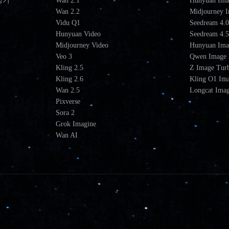
성기
Wan 2.1
Hunyuan Ima
Wan 2.2
Midjourney 
Vidu Q1
Seedream 4.
Hunyuan Video
Seedream 4.
Midjourney Video
Hunyuan Ima
Veo 3
Qwen Image 
Kling 2.5
Z Image Tur
Kling 2.6
Kling O1 Im
Wan 2.5
Longcat Ima
Pixverse
Sora 2
Grok Imagine
Wan AI