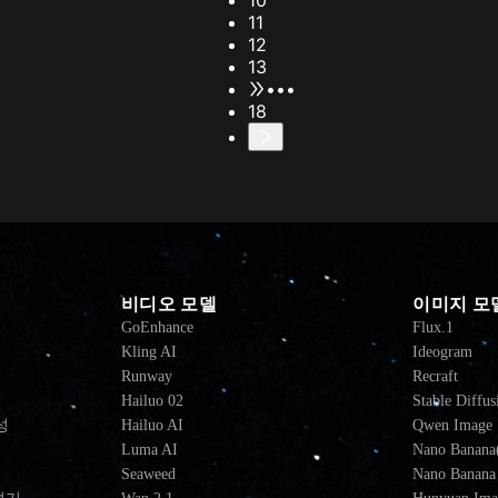
10
11
12
13
•••
18
비디오 모델
이미지 모
GoEnhance
Flux.1
Kling AI
Ideogram
Runway
Recraft
Hailuo 02
Stable Diffus
성
Hailuo AI
Qwen Image
Luma AI
Nano Banana(
Seaweed
Nano Banana