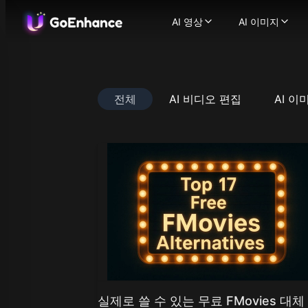
AI 영상
AI 이미지
AI 영상
AI 이미지
이미지에서 영상으로
AI 이미지
-
텍스트에서 영상으로
이미지에서
-
비디오에서 비디오로
이미지 얼
-
전체
AI 비디오 편집
AI 이
AI 비디오 생성기
이미지 향
-
텍스
일관된 캐릭터 비디오
지원되는 이미지
-
AI 말하는 아바타
Flux.1
-
캐릭
Ideogram
비디오 얼굴 교체
-
AI
Recraft
AI ASMR 비디오
-
원클릭
Stable Dif
립싱크 비디오
-
어떤 비
Qwen Ima
캐릭터 애니메이션
-
한 
Nano Bana
비디오 업스케일러
-
AI
Nano Bana
지원되는 영상 모델
Hunyuan I
GoEnhance
Midjourne
Kling AI
Seedream 
Runway
Seedream 
Hailuo 02
Hunyuan I
Hailuo AI
Qwen Imag
실제로 쓸 수 있는 무료 FMovies 대체
Luma AI