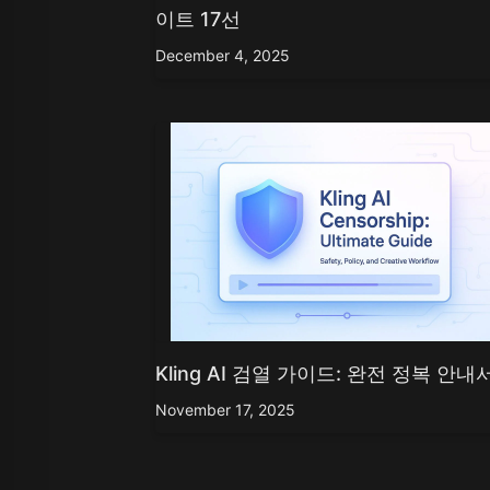
Z Image T
이트 17선
Seaweed
Kling O1 I
Wan 2.1
Longcat I
December 4, 2025
Wan 2.2
Vidu Q1
Hunyuan Video
Midjourney Video
Veo 3
Kling 2.5
Kling 2.6
Wan 2.5
Pixverse
Sora 2
Grok Imagine
Wan AI
Kling AI 검열 가이드: 완전 정복 안내
November 17, 2025