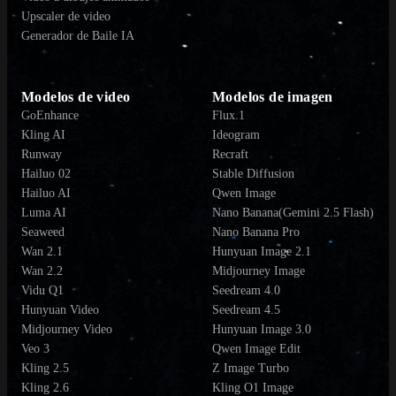
Upscaler de video
Generador de Baile IA
Modelos de video
Modelos de imagen
GoEnhance
Flux.1
Kling AI
Ideogram
Runway
Recraft
Hailuo 02
Stable Diffusion
Hailuo AI
Qwen Image
Luma AI
Nano Banana(Gemini 2.5 Flash)
Seaweed
Nano Banana Pro
Wan 2.1
Hunyuan Image 2.1
Wan 2.2
Midjourney Image
Vidu Q1
Seedream 4.0
Hunyuan Video
Seedream 4.5
Midjourney Video
Hunyuan Image 3.0
Veo 3
Qwen Image Edit
Kling 2.5
Z Image Turbo
Kling 2.6
Kling O1 Image