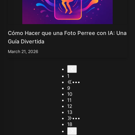
Cómo Hacer que una Foto Perree con IA: Una
Guía Divertida
March 21, 2026
1
•••
9
10
11
12
13
•••
18