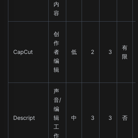
内
容
创
作
有
CapCut
者
低
2
3
限
编
辑
声
音/
编
Descript
辑
中
3
3
否
工
作