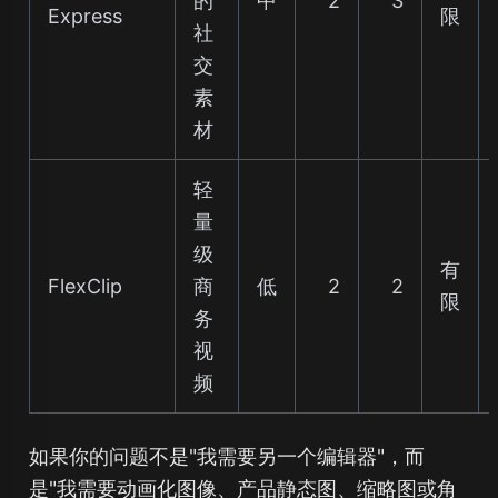
的
中
2
3
Express
限
社
交
素
材
轻
量
级
有
FlexClip
商
低
2
2
限
务
视
频
如果你的问题不是"我需要另一个编辑器"，而
是"我需要动画化图像、产品静态图、缩略图或角