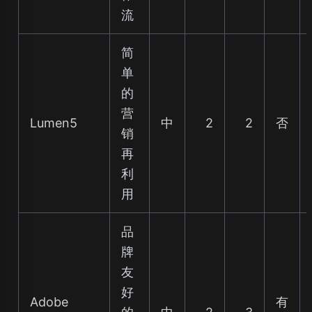
流
简
单
的
营
Lumen5
中
2
2
否
销
再
利
用
品
牌
友
好
Adobe
有