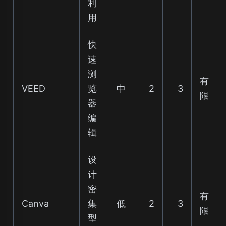
利
用
快
速
浏
有
VEED
览
中
2
3
限
器
编
辑
设
计
密
有
Canva
集
低
2
3
限
型