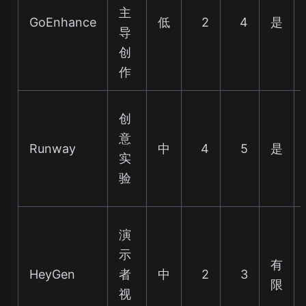
主
GoEnhance
低
2
4
是
导
创
作
创
意
Runway
中
4
5
是
实
验
演
示
有
HeyGen
者
中
2
3
限
视