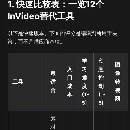
1. 快速比较表：一览12个
InVideo替代工具
以下是快速版本。下面的评分是编辑判断用于决
策，而不是供应商基准。
学
创
图
入
习
意
最
像
门
难
控
工具
适
转
成
度
制
合
视
本
(1-
(1-
频
5)
5)
素
材