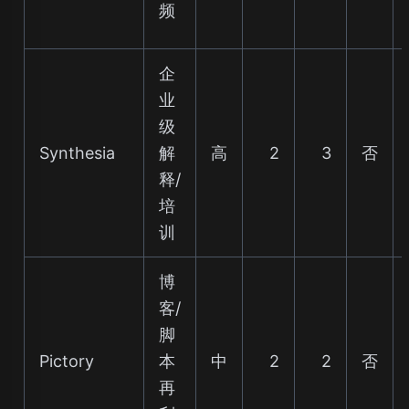
频
企
业
级
Synthesia
解
高
2
3
否
释/
培
训
博
客/
脚
Pictory
本
中
2
2
否
再