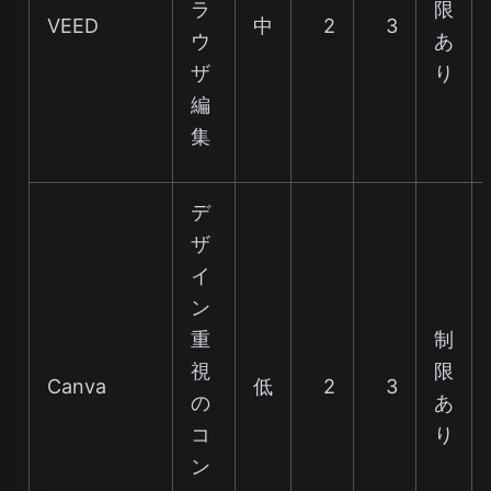
ラ
限
VEED
中
2
3
ウ
あ
ザ
り
編
集
デ
ザ
イ
ン
重
制
視
限
Canva
低
2
3
の
あ
コ
り
ン