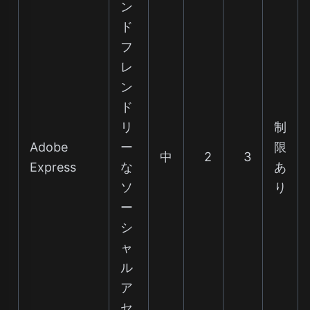
ン
ド
フ
レ
ン
ド
リ
制
Adobe
ー
限
中
2
3
Express
な
あ
ソ
り
ー
シ
ャ
ル
ア
セ