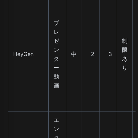
プ
レ
ゼ
制
ン
限
HeyGen
中
2
3
タ
あ
ー
り
動
画
エ
ン
タ