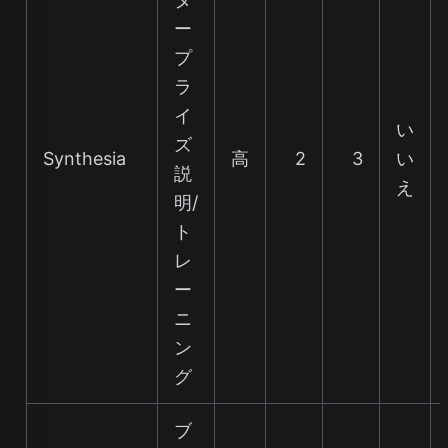
ー
プ
ラ
イ
い
ズ
Synthesia
高
2
3
い
説
え
明/
ト
レ
ー
ニ
ン
グ
ブ