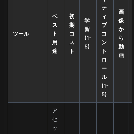
テ
画
ベ
初
ィ
学
像
ス
期
ブ
習
か
ツール
ト
コ
コ
(1-
ら
用
ス
ン
5)
動
途
ト
ト
画
ロ
ー
ル
(1-
5)
ア
セ
ッ