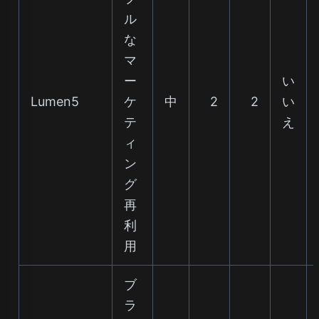
ル
な
マ
ー
い
Lumen5
ケ
中
2
2
い
テ
え
ィ
ン
グ
再
利
用
ブ
ラ