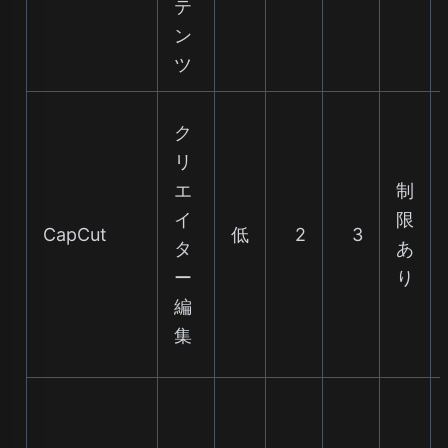
テ
ン
ツ
ク
リ
エ
制
イ
限
CapCut
低
2
3
タ
あ
ー
り
編
集