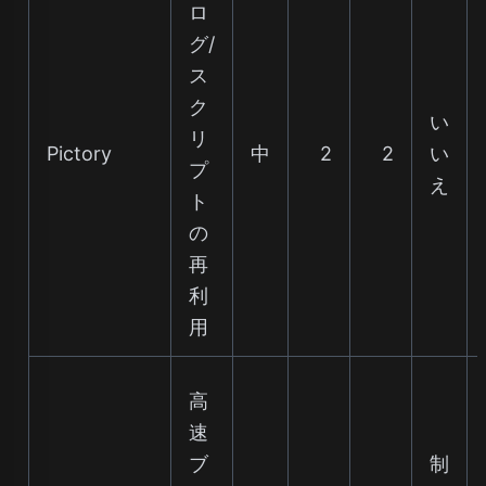
ロ
グ/
ス
ク
い
リ
Pictory
中
2
2
い
プ
え
ト
の
再
利
用
高
速
ブ
制