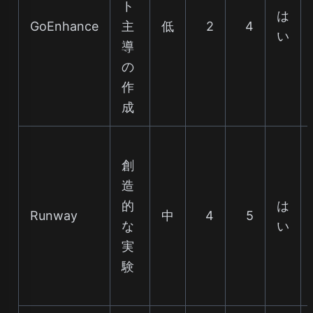
ト
は
GoEnhance
主
低
2
4
い
導
の
作
成
創
造
的
は
Runway
中
4
5
な
い
実
験