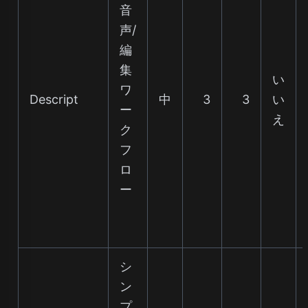
音
声/
編
集
い
ワ
Descript
中
3
3
い
ー
え
ク
フ
ロ
ー
シ
ン
プ