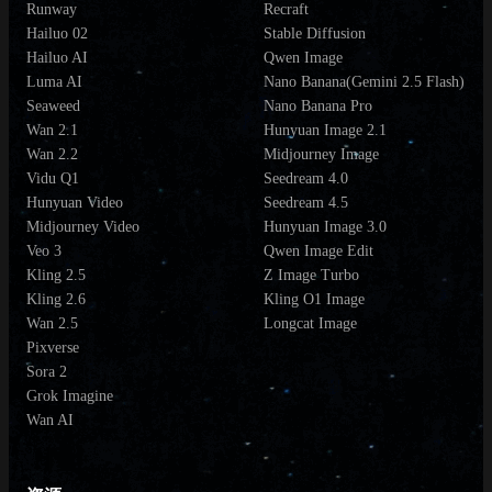
Runway
Recraft
Hailuo 02
Stable Diffusion
Hailuo AI
Qwen Image
Luma AI
Nano Banana(Gemini 2.5 Flash)
Seaweed
Nano Banana Pro
Wan 2.1
Hunyuan Image 2.1
Wan 2.2
Midjourney Image
Vidu Q1
Seedream 4.0
Hunyuan Video
Seedream 4.5
Midjourney Video
Hunyuan Image 3.0
Veo 3
Qwen Image Edit
Kling 2.5
Z Image Turbo
Kling 2.6
Kling O1 Image
Wan 2.5
Longcat Image
Pixverse
Sora 2
Grok Imagine
Wan AI