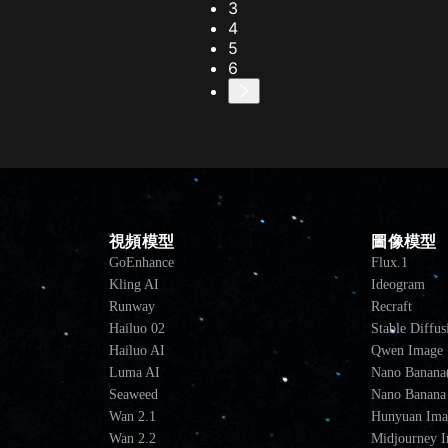
3
4
5
6
視頻模型
圖像模型
GoEnhance
Flux.1
Kling AI
Ideogram
Runway
Recraft
Hailuo 02
Stable Diffus
Hailuo AI
Qwen Image
Luma AI
Nano Banana(
Seaweed
Nano Banana
Wan 2.1
Hunyuan Ima
Wan 2.2
Midjourney 