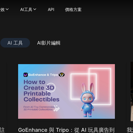
特效
AI工具
API
價格方案
效
AI工具
化為流暢自然的動態影片
器
片特效
-
使用強大的圖像生成技術將文字轉換成圖片
影片工具
提示轉化為精彩影片
-
AI接吻影片生成器
將圖片轉換為圖片
影片風格轉換
轉換成不同動漫風格的影片
無縫替換照片中的臉部
AI擁抱生成器
AI ASMR影片生成器
AI 工具
AI影片編輯
圖片轉換成影片，讓你的想像成真！
-
地球縮放AI特效
將你的圖片增強並放大至極致細節
AI舞蹈生成器
個一致性角色影片
AI擠壓特效
AI影片濾鏡
口說話 — 上傳人臉與音訊，讓您的創作栩栩如生。
AI熱舞生成器
AI肌肉影片生成器
I影片換臉工具更換影片中的任何臉部
AI比基尼生成器
圖片轉影片
沉浸式 ASMR 影片，畫面與音效完美結合
老照片動畫生成器
查看更多
usion
何影片轉換為無縫唇形同步
AI格鬥生成器
圖片工具
ge
即可創建人物動畫
看更多
圖片轉提示詞
a(Gemini 2.5 Flash)
強和提升影片品質
片特效
AI美女生成器
na Pro
吉卜力風AI生成器
AI標誌生成器
age 2.1
皮克斯風AI生成器
AI圖片混合器
y Image
AI嬰兒濾鏡
AI大頭貼生成器
4.0
AI史努比濾鏡
AI向量圖生成器
4.5
mage 3.0
AI禿頭濾鏡
查看更多
e Edit
AI懷孕特效
、註
GoEnhance 與 Tripo：從 AI 玩具廣告到
我