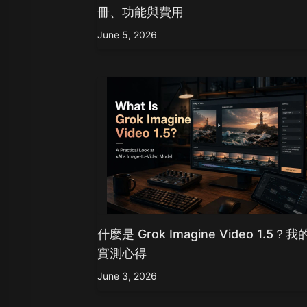
Z Image T
冊、功能與費用
Seaweed
Kling O1 I
Wan 2.1
Longcat I
June 5, 2026
查
Wan 2.2
Vidu Q1
Hunyuan Video
Midjourney Video
Veo 3
Kling 2.5
Kling 2.6
Wan 2.5
Pixverse
Sora 2
Grok Imagine
Wan AI
什麼是 Grok Imagine Video 1.5？我
實測心得
June 3, 2026