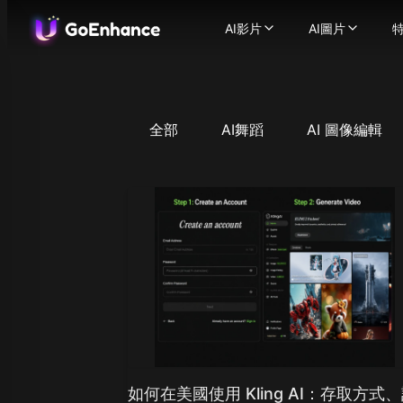
AI影片
AI圖片
AI影片
AI圖片
特
圖生影片
-
將靜態圖片轉
AI圖片生成
影
文生影片
-
幾秒內將文字
圖片轉圖片
影片轉影片
-
圖片換臉
將你的影片
-
全部
AI舞蹈
AI 圖像編輯
AI影片生成器
圖片增強器
-
將文字或
一致性角色影片
支援的圖片模型
-
創建一
AI 說話頭像
-
Flux.1
讓角色開
Ideogram
影片換臉
-
使用我們的A
Recraft
AI ASMR 影片
-
一鍵生成
Stable Diff
唇形同步影片
-
輕鬆將任
Qwen Ima
人物動畫
-
只需一張圖片
查
Nano Banan
影片增強器
-
使用AI增
照
Nano Bana
支援的影片模型
Hunyuan Im
GoEnhance
Midjourne
Kling AI
Seedream 
Runway
Seedream 
Hailuo 02
Hunyuan I
Hailuo AI
Qwen Imag
如何在美國使用 Kling AI：存取方式
Luma AI