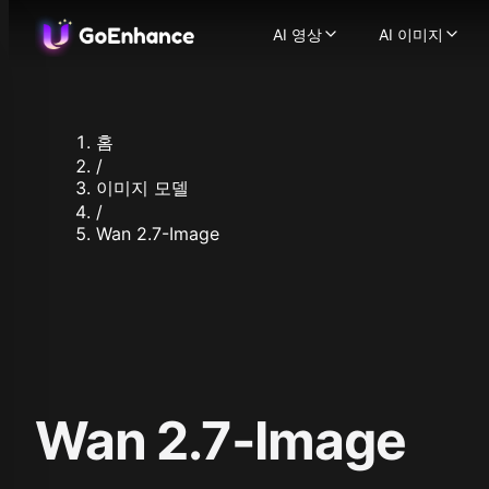
AI 영상
AI 이미지
AI 영상
AI 이미지
이미지에서 영상으로
AI 이미지
-
텍스트에서 영상으로
이미지에서
-
비디오에서 비디오로
이미지 얼
-
홈
AI 비디오 생성기
이미지 향
-
텍스
/
일관된 캐릭터 비디오
지원되는 이미지
-
이미지 모델
AI 말하는 아바타
Flux.1
-
캐릭
/
Ideogram
Wan 2.7-Image
비디오 얼굴 교체
-
AI
Recraft
AI ASMR 비디오
-
원클릭
Stable Dif
립싱크 비디오
-
어떤 비
Qwen Ima
캐릭터 애니메이션
-
한 
Nano Bana
비디오 업스케일러
-
AI
Nano Bana
지원되는 영상 모델
Hunyuan I
GoEnhance
Midjourne
Kling AI
Seedream 
Wan 2.7-Image
Runway
Seedream 
Hailuo 02
Hunyuan I
Hailuo AI
Qwen Imag
Luma AI