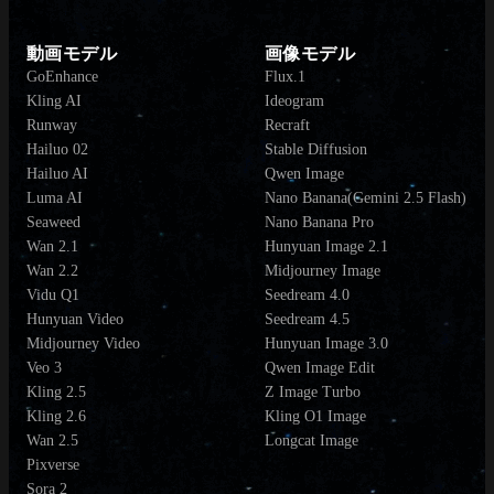
動画モデル
画像モデル
GoEnhance
Flux.1
Kling AI
Ideogram
Runway
Recraft
Hailuo 02
Stable Diffusion
Hailuo AI
Qwen Image
Luma AI
Nano Banana(Gemini 2.5 Flash)
Seaweed
Nano Banana Pro
Wan 2.1
Hunyuan Image 2.1
Wan 2.2
Midjourney Image
Vidu Q1
Seedream 4.0
Hunyuan Video
Seedream 4.5
Midjourney Video
Hunyuan Image 3.0
Veo 3
Qwen Image Edit
Kling 2.5
Z Image Turbo
Kling 2.6
Kling O1 Image
Wan 2.5
Longcat Image
Pixverse
Sora 2