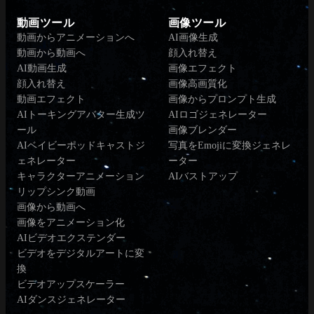
動画ツール
画像ツール
動画からアニメーションへ
AI画像生成
動画から動画へ
顔入れ替え
AI動画生成
画像エフェクト
顔入れ替え
画像高画質化
動画エフェクト
画像からプロンプト生成
AIトーキングアバター生成ツ
AIロゴジェネレーター
ール
画像ブレンダー
AIベイビーポッドキャストジ
写真をEmojiに変換ジェネレ
ェネレーター
ーター
キャラクターアニメーション
AIバストアップ
リップシンク動画
画像から動画へ
画像をアニメーション化
AIビデオエクステンダー
ビデオをデジタルアートに変
換
ビデオアップスケーラー
AIダンスジェネレーター