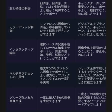
顔の形、目の形、骨
キャラクターのリアリズ
格、および顔の詳細を
重要なときに、ポートレ
顔と特徴の制御
より細かく制御するこ
をより一般的でなく、よ
とをサポート
特に感じさせます
リファレンス画像から
ビジュアルをブランドの
カラーパレット制
の色分布を抽出してパ
システム、キャンペーン
御
レット転送を行うこと
ーン、またはアートディ
ができます
ションにより近づけます
選択ベースの変更を通
じてローカル編集をサ
画像全体を最初から再実
インタラクティブ
ポートし、要素の追
ることなく、修正をより
編集
加、整列、移動などを
的にします
行うことができます
最大9つのリファレン
シリーズ全体で繰り返し
ス画像をサポートし、
するキャラクター、製品
マルチサブジェク
より強力なサブジェク
たはビジュアルアイデン
トの一貫性
トとスタイルの一貫性
ティを安定させる必要が
を実現
ときに役立ちます
一度きりの画像ではなく
グループ化された
一度に最大12枚の画像
数の関連するビジュアル
画像生成
を生成できます
要とするワークフローを
ードアップします