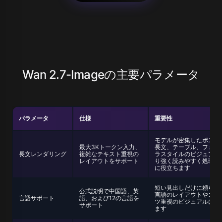
Wan 2.7-Imageの主要パラメータ
パラメータ
仕様
重要性
モデルが密集したポスタ
最大3Kトークン入力、
長文、テーブル、フォー
長文レンダリング
複雑なテキスト重視の
ラスタイルのビジュアル
レイアウトをサポート
り強く読みやすく処理す
に役立ちます
短い見出しだけに頼らず
公式説明で中国語、英
言語のレイアウトやコン
言語サポート
語、および12の言語を
ツ重視のビジュアルに役
サポート
ます