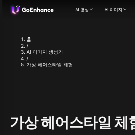
AI 영상
AI 이미지
AI 영상
AI 이미지
이미지에서 영상으로
AI 이미지
-
텍스트에서 영상으로
이미지에서
-
비디오에서 비디오로
이미지 얼
-
홈
AI 비디오 생성기
이미지 향
-
텍스
/
일관된 캐릭터 비디오
지원되는 이미지
-
AI 이미지 생성기
AI 말하는 아바타
Flux.1
-
캐릭
/
Ideogram
가상 헤어스타일 체험
비디오 얼굴 교체
-
AI
Recraft
AI ASMR 비디오
-
원클릭
Stable Dif
립싱크 비디오
-
어떤 비
Qwen Ima
캐릭터 애니메이션
-
한 
Nano Bana
비디오 업스케일러
-
AI
Nano Bana
지원되는 영상 모델
Hunyuan I
GoEnhance
Midjourne
Kling AI
Seedream 
가상 헤어스타일 체
Runway
Seedream 
Hailuo 02
Hunyuan I
Hailuo AI
Qwen Imag
Luma AI