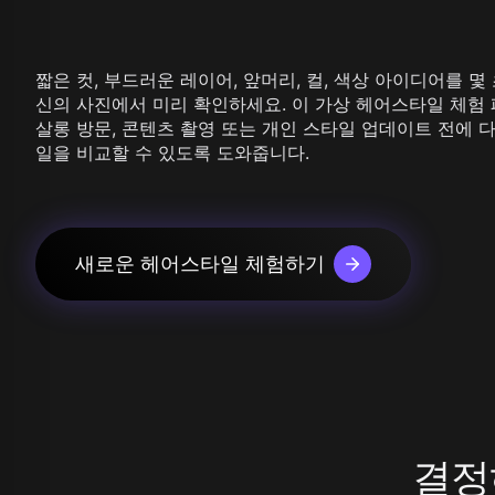
Z Image T
Seaweed
Kling O1 I
Wan 2.1
Longcat I
Wan 2.2
짧은 컷, 부드러운 레이어, 앞머리, 컬, 색상 아이디어를 몇 
Vidu Q1
신의 사진에서 미리 확인하세요. 이 가상 헤어스타일 체험
Hunyuan Video
살롱 방문, 콘텐츠 촬영 또는 개인 스타일 업데이트 전에 
Midjourney Video
일을 비교할 수 있도록 도와줍니다.
Veo 3
Kling 2.5
Kling 2.6
Wan 2.5
Pixverse
새로운 헤어스타일 체험하기
Sora 2
Grok Imagine
Wan AI
결정