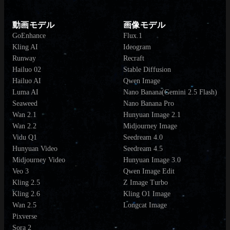
動画モデル
画像モデル
GoEnhance
Flux.1
Kling AI
Ideogram
Runway
Recraft
Hailuo 02
Stable Diffusion
Hailuo AI
Qwen Image
Luma AI
Nano Banana(Gemini 2.5 Flash)
Seaweed
Nano Banana Pro
Wan 2.1
Hunyuan Image 2.1
Wan 2.2
Midjourney Image
Vidu Q1
Seedream 4.0
Hunyuan Video
Seedream 4.5
Midjourney Video
Hunyuan Image 3.0
Veo 3
Qwen Image Edit
Kling 2.5
Z Image Turbo
Kling 2.6
Kling O1 Image
Wan 2.5
Longcat Image
Pixverse
Sora 2