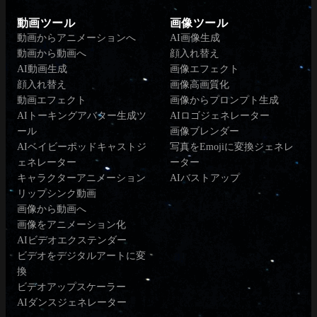
動画ツール
画像ツール
動画からアニメーションへ
AI画像生成
動画から動画へ
顔入れ替え
AI動画生成
画像エフェクト
顔入れ替え
画像高画質化
動画エフェクト
画像からプロンプト生成
AIトーキングアバター生成ツ
AIロゴジェネレーター
ール
画像ブレンダー
AIベイビーポッドキャストジ
写真をEmojiに変換ジェネレ
ェネレーター
ーター
キャラクターアニメーション
AIバストアップ
リップシンク動画
画像から動画へ
画像をアニメーション化
AIビデオエクステンダー
ビデオをデジタルアートに変
換
ビデオアップスケーラー
AIダンスジェネレーター