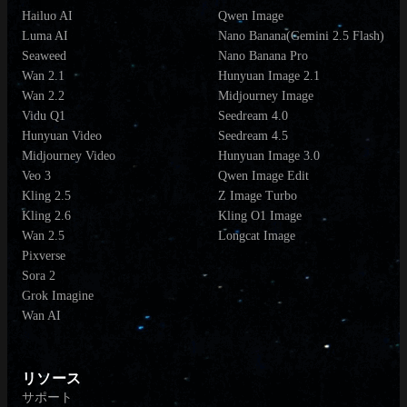
Hailuo AI
Qwen Image
Luma AI
Nano Banana(Gemini 2.5 Flash)
Seaweed
Nano Banana Pro
Wan 2.1
Hunyuan Image 2.1
Wan 2.2
Midjourney Image
Vidu Q1
Seedream 4.0
Hunyuan Video
Seedream 4.5
Midjourney Video
Hunyuan Image 3.0
Veo 3
Qwen Image Edit
Kling 2.5
Z Image Turbo
Kling 2.6
Kling O1 Image
Wan 2.5
Longcat Image
Pixverse
Sora 2
Grok Imagine
Wan AI
リソース
サポート