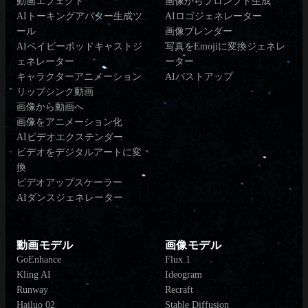
動画エフェクト
画像からプロンプト生成
AIトーキングアバター生成ツ
AIロゴジェネレーター
ール
画像ブレンダー
AIベイビーポッドキャストジ
写真をEmojiに変換ジェネレ
ェネレーター
ーター
キャラクターアニメーション
AIバストアップ
リップシンク動画
画像から動画へ
画像をアニメーション化
AIビデオエクステンダー
ビデオをデジタルアートに変
換
ビデオアップスケーラー
AIダンスジェネレーター
動画モデル
画像モデル
GoEnhance
Flux.1
Kling AI
Ideogram
Runway
Recraft
Hailuo 02
Stable Diffusion