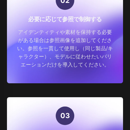
0
2
必要に応じて参照で制御する
アイデンティティや素材を保持する必要
がある場合は参照画像を追加してくださ
い。参照を一貫して使用し（同じ製品/キ
ャラクター）、モデルに従わせたいバリ
エーションだけを導入してください。
0
3