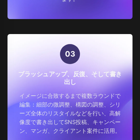
0
3
ブラッシュアップ、反復、そして書き
出し
イメージに合致するまで複数ラウンドで
編集：細部の微調整、構図の調整、シリ
ーズ全体のリスタイルなどを行い、高解
像度で書き出してSNS投稿、キャンペー
ン、マンガ、クライアント案件に活用。