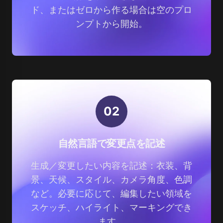
ド、またはゼロから作る場合は空のプロ
ンプトから開始。
0
2
自然言語で変更点を記述
生成／変更したい内容を記述：衣装、背
景、天候、スタイル、カメラ角度、色調
など。必要に応じて、編集したい領域を
スケッチ、ハイライト、マーキングでき
ます。