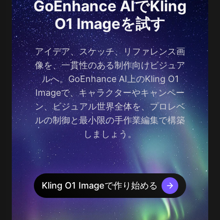
GoEnhance AIでKling
O1 Imageを試す
アイデア、スケッチ、リファレンス画
像を、一貫性のある制作向けビジュア
ルへ。GoEnhance AI上のKling O1
Imageで、キャラクターやキャンペー
ン、ビジュアル世界全体を、プロレベ
ルの制御と最小限の手作業編集で構築
しましょう。
Kling O1 Imageで作り始める