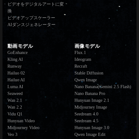
ビデオをデジタルアートに変
換
ビデオアップスケーラー
AIダンスジェネレーター
動画モデル
画像モデル
GoEnhance
Flux.1
Kling AI
Ideogram
Runway
Recraft
Hailuo 02
Stable Diffusion
Hailuo AI
Qwen Image
Luma AI
Nano Banana(Gemini 2.5 Flash)
Seaweed
Nano Banana Pro
Wan 2.1
Hunyuan Image 2.1
Wan 2.2
Midjourney Image
Vidu Q1
Seedream 4.0
Hunyuan Video
Seedream 4.5
Midjourney Video
Hunyuan Image 3.0
Veo 3
Qwen Image Edit