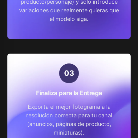
producto/personaje) y solo introduce
variaciones que realmente quieras que
el modelo siga.
0
3
Finaliza para la Entrega
Exporta el mejor fotograma a la
resolución correcta para tu canal
(anuncios, páginas de producto,
miniaturas).