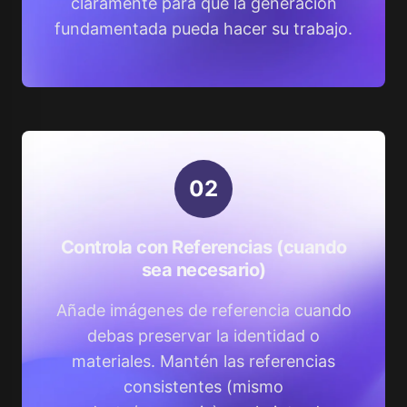
claramente para que la generación
fundamentada pueda hacer su trabajo.
0
2
Controla con Referencias (cuando
sea necesario)
Añade imágenes de referencia cuando
debas preservar la identidad o
materiales. Mantén las referencias
consistentes (mismo