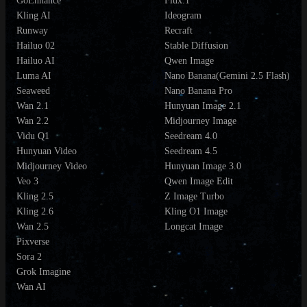
GoEnhance
Flux.1
Kling AI
Ideogram
Runway
Recraft
Hailuo 02
Stable Diffusion
Hailuo AI
Qwen Image
Luma AI
Nano Banana(Gemini 2.5 Flash)
Seaweed
Nano Banana Pro
Wan 2.1
Hunyuan Image 2.1
Wan 2.2
Midjourney Image
Vidu Q1
Seedream 4.0
Hunyuan Video
Seedream 4.5
Midjourney Video
Hunyuan Image 3.0
Veo 3
Qwen Image Edit
Kling 2.5
Z Image Turbo
Kling 2.6
Kling O1 Image
Wan 2.5
Longcat Image
Pixverse
Sora 2
Grok Imagine
Wan AI