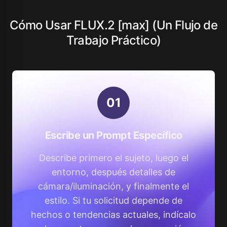
Cómo Usar FLUX.2 [max] (Un Flujo de
Trabajo Práctico)
0
1
Escribe un Prompt Específico
Describe primero el sujeto, luego el
entorno, después detalles de
cámara/iluminación, y finalmente el
estilo. Si tu solicitud depende de
hechos o tendencias actuales, indícalo