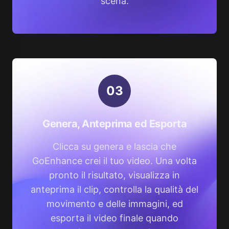
scena.
0
3
Genera, Anteprima ed Esporta
Clicca su genera e lascia che
GoEnhance crei il tuo video. Una volta
pronto il risultato, visualizza in
anteprima il clip, controlla la qualità del
movimento e delle immagini, ed
esporta il video finale quando