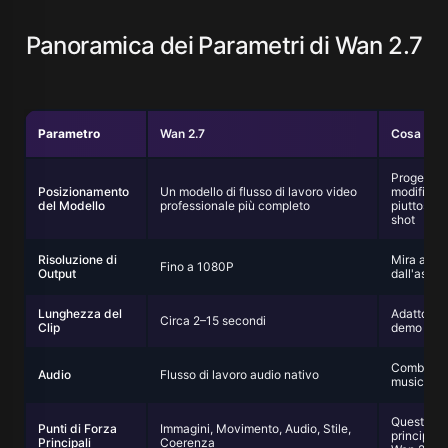
Panoramica dei Parametri di Wan 2.7
Parametro
Wan 2.7
Cosa Sign
Progettato
Posizionamento
Un modello di flusso di lavoro video
modifica 
del Modello
professionale più completo
piuttosto
shot
Risoluzione di
Mira a un 
Fino a 1080P
Output
dall'aspe
Lunghezza del
Adatto per
Circa 2–15 secondi
Clip
demo di pr
Combina i
Audio
Flusso di lavoro audio nativo
musica e 
Queste ci
Punti di Forza
Immagini, Movimento, Audio, Stile,
principali
Principali
Coerenza