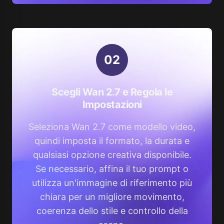
0
2
Scegli Wan 2.7 e Regola le
Impostazioni
Seleziona Wan 2.7 come modello video,
quindi imposta il formato, la durata e
qualsiasi opzione creativa disponibile.
Se necessario, affina il tuo prompt o
utilizza un'immagine di riferimento più
chiara per un migliore movimento,
coerenza dello stile e controllo della