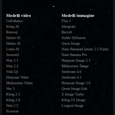
Modelli video
Modelli immagine
GoEnhance
Flux.1
Kling AI
Ideogram
Runway
Recraft
Hailuo 02
Stable Diffusion
Hailuo AI
Qwen Image
Luma AI
Nano Banana(Gemini 2.5 Flash)
Seaweed
Nano Banana Pro
Wan 2.1
Hunyuan Image 2.1
Wan 2.2
Midjourney Image
Vidu Q1
Seedream 4.0
Hunyuan Video
Seedream 4.5
Midjourney Video
Hunyuan Image 3.0
Veo 3
Qwen Image Edit
Kling 2.5
Z Image Turbo
Kling 2.6
Kling O1 Image
Wan 2.5
Longcat Image
Pixverse