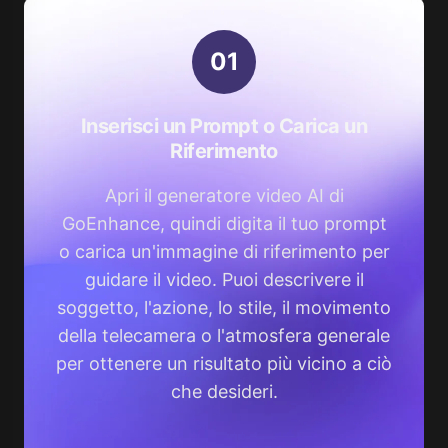
0
1
Inserisci un Prompt o Carica un
Riferimento
Apri il generatore video AI di
GoEnhance, quindi digita il tuo prompt
o carica un'immagine di riferimento per
guidare il video. Puoi descrivere il
soggetto, l'azione, lo stile, il movimento
della telecamera o l'atmosfera generale
per ottenere un risultato più vicino a ciò
che desideri.