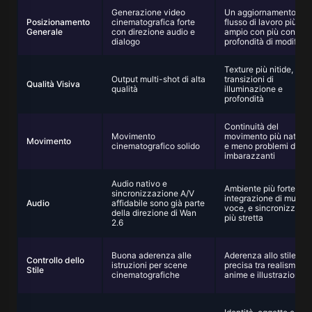
Generazione video
Un aggiornamento del
Posizionamento
cinematografica forte
flusso di lavoro più
Generale
con direzione audio e
ampio con più controll
dialogo
profondità di modifica
Texture più nitide,
Output multi-shot di alta
transizioni di
Qualità Visiva
qualità
illuminazione e
profondità
Continuità del
Movimento
movimento più natural
Movimento
cinematografico solido
e meno problemi di fis
imbarazzanti
Audio nativo e
Ambiente più forte,
sincronizzazione A/V
integrazione di musica
Audio
affidabile sono già parte
voce, e sincronizzazi
della direzione di Wan
più stretta
2.6
Buona aderenza alle
Aderenza allo stile più
Controllo dello
istruzioni per scene
precisa tra realismo,
Stile
cinematografiche
anime e illustrazione