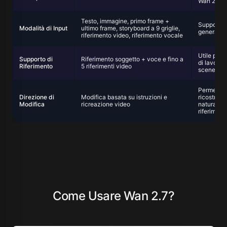
Wan 2.7
Testo, immagine, primo frame +
Supporta f
Modalità di Input
ultimo frame, storyboard a 9 griglie,
generazion
riferimento video, riferimento vocale
Utile per l
Supporto di
Riferimento soggetto + voce e fino a
di lavoro 
Riferimento
5 riferimenti video
scene con
Permette a
Direzione di
Modifica basata su istruzioni e
ricostruir
Modifica
ricreazione video
naturale e
riferimenti
Come Usare Wan 2.7?