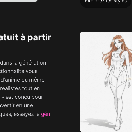
Explorez les styles
tuit à partir
 dans la génération
tionnalité vous
s d'anime ou même
éalistes tout en
e » est conçu pour
nvertir en une
ques, essayez le
gén