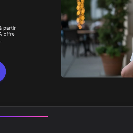
 Image
Vedi di più
Image
 partir
A offre
,