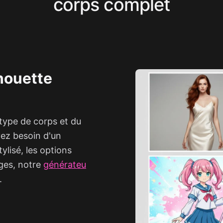
corps complet
lhouette
 type de corps et du
yez besoin d'un
lisé, les options
rges, notre
générateu
.