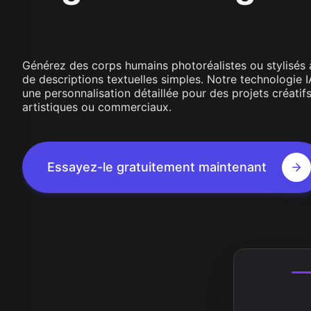
Wan 2.1
Kling O1
Wan 2.2
Longcat 
Vidu Q1
Hunyuan Video
Midjourney Video
Générez des corps humains photoréalistes ou stylisés à
Veo 3
de descriptions textuelles simples. Notre technologie I
Kling 2.5
une personnalisation détaillée pour des projets créatifs
Kling 2.6
artistiques ou commerciaux.
Wan 2.5
Pixverse
Sora 2
Grok Imagine
Essayez-le gratuitement maintenant
Wan AI