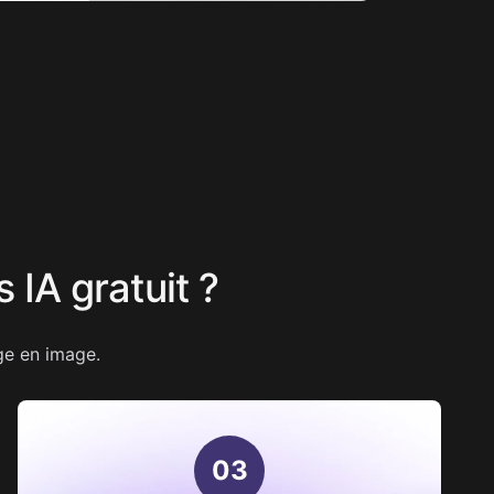
 IA gratuit ?
ge en image.
0
3