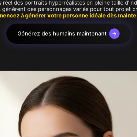
réel des portraits hyperréalistes en pleine taille d'in
 Image
Vedi di più
 génèrent des personnages variés pour tout projet cr
Image
ncez à générer votre personne idéale dès mainte
Générez des humains maintenant