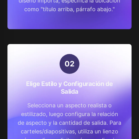
diseño importa, especifica la ubicación
como "título arriba, párrafo abajo."
0
2
Elige Estilo y Configuración de
Salida
Selecciona un aspecto realista o
estilizado, luego configura la relación
de aspecto y la cantidad de salida. Para
carteles/diapositivas, utiliza un lienzo