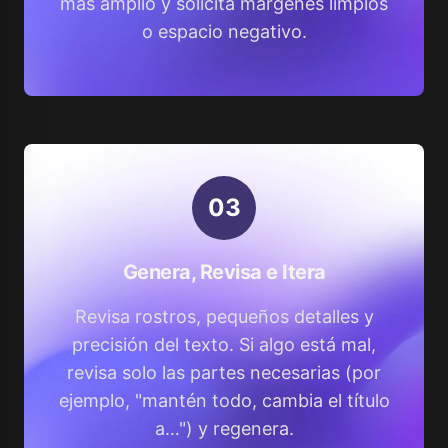
más amplio y solicita márgenes limpios
o espacio negativo.
0
3
Genera, Revisa e Itera
Revisa rostros, pequeños detalles y
precisión del texto. Si algo está mal,
revisa solo las partes necesarias (por
ejemplo, "mantén todo, cambia el título
a…") y regenera.