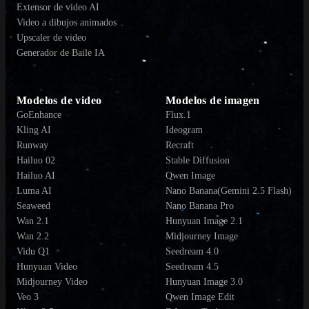
Extensor de video AI
Video a dibujos animados
Upscaler de video
Generador de Baile IA
Modelos de video
Modelos de imagen
GoEnhance
Flux.1
Kling AI
Ideogram
Runway
Recraft
Hailuo 02
Stable Diffusion
Hailuo AI
Qwen Image
Luma AI
Nano Banana(Gemini 2.5 Flash)
Seaweed
Nano Banana Pro
Wan 2.1
Hunyuan Image 2.1
Wan 2.2
Midjourney Image
Vidu Q1
Seedream 4.0
Hunyuan Video
Seedream 4.5
Midjourney Video
Hunyuan Image 3.0
Veo 3
Qwen Image Edit