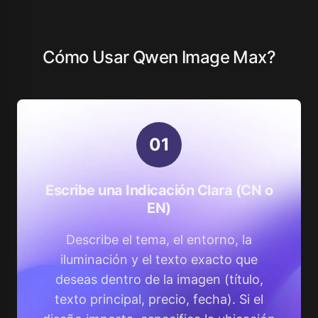
Cómo Usar Qwen Image Max?
0
1
Escribe una Indicación Clara (CN o
EN)
Describe el tema, el entorno, la
iluminación y el texto exacto que
deseas dentro de la imagen (título,
texto principal, precio, fecha). Si el