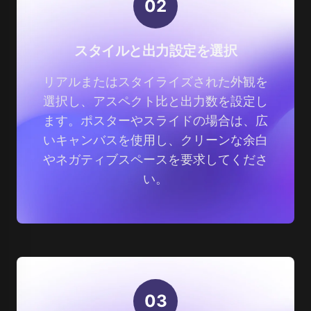
0
2
スタイルと出力設定を選択
リアルまたはスタイライズされた外観を
選択し、アスペクト比と出力数を設定し
ます。ポスターやスライドの場合は、広
いキャンバスを使用し、クリーンな余白
やネガティブスペースを要求してくださ
い。
0
3