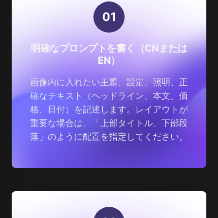
0
1
明確なプロンプトを書く（CNまたは
EN）
画像内に入れたい主題、設定、照明、正
確なテキスト（ヘッドライン、本文、価
格、日付）を記述します。レイアウトが
重要な場合は、「上部タイトル、下部段
落」のように配置を指定してください。