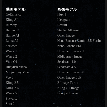
動画モデル
画像モデル
GoEnhance
Flux.1
Kling AI
Ideogram
Runway
Recraft
Hailuo 02
Stable Diffusion
Hailuo AI
Qwen Image
Luma AI
Nano Banana(Gemini 2.5 Flash)
Seaweed
Nano Banana Pro
Wan 2.1
Hunyuan Image 2.1
Wan 2.2
Midjourney Image
Vidu Q1
Seedream 4.0
Hunyuan Video
Seedream 4.5
Midjourney Video
Hunyuan Image 3.0
Veo 3
Qwen Image Edit
Kling 2.5
Z Image Turbo
Kling 2.6
Kling O1 Image
Wan 2.5
Longcat Image
Pixverse
Sora 2