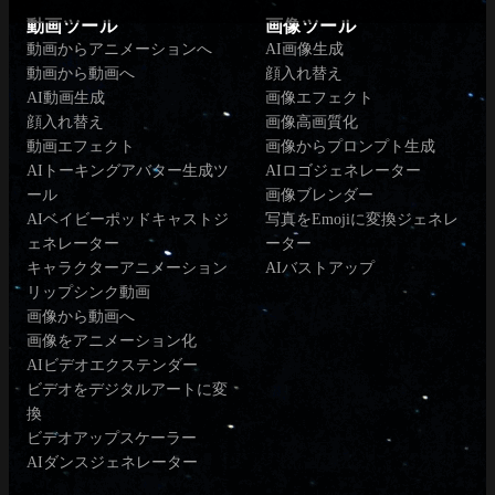
動画ツール
画像ツール
動画からアニメーションへ
AI画像生成
動画から動画へ
顔入れ替え
AI動画生成
画像エフェクト
顔入れ替え
画像高画質化
動画エフェクト
画像からプロンプト生成
AIトーキングアバター生成ツ
AIロゴジェネレーター
ール
画像ブレンダー
AIベイビーポッドキャストジ
写真をEmojiに変換ジェネレ
ェネレーター
ーター
キャラクターアニメーション
AIバストアップ
リップシンク動画
画像から動画へ
画像をアニメーション化
AIビデオエクステンダー
ビデオをデジタルアートに変
換
ビデオアップスケーラー
AIダンスジェネレーター