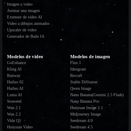
Imagen a video
Animar una imagen
Extensor de video AI
Video a dibujos animados
Upscaler de video
Generador de Baile IA
Modelos de video
Modelos de imagen
GoEnhance
Flux.1
Kling AI
Ideogram
Runway
Recraft
Hailuo 02
Stable Diffusion
Hailuo AI
Qwen Image
Luma AI
Nano Banana(Gemini 2.5 Flash)
Seaweed
Nano Banana Pro
Wan 2.1
Hunyuan Image 2.1
Wan 2.2
Midjourney Image
Vidu Q1
Seedream 4.0
Hunyuan Video
Seedream 4.5