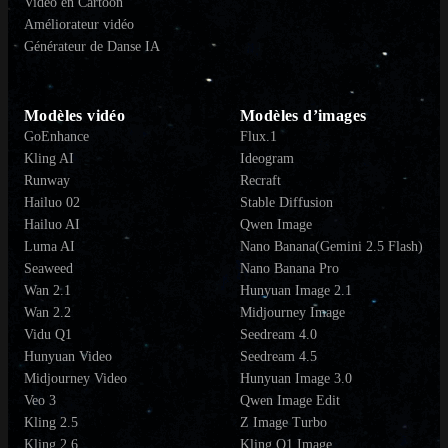
Vidéo en Cartoon
Améliorateur vidéo
Générateur de Danse IA
Modèles vidéo
Modèles d’images
GoEnhance
Flux.1
Kling AI
Ideogram
Runway
Recraft
Hailuo 02
Stable Diffusion
Hailuo AI
Qwen Image
Luma AI
Nano Banana(Gemini 2.5 Flash)
Seaweed
Nano Banana Pro
Wan 2.1
Hunyuan Image 2.1
Wan 2.2
Midjourney Image
Vidu Q1
Seedream 4.0
Hunyuan Video
Seedream 4.5
Midjourney Video
Hunyuan Image 3.0
Veo 3
Qwen Image Edit
Kling 2.5
Z Image Turbo
Kling 2.6
Kling O1 Image