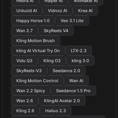
Hedra AI
Haiper AI
Animaker AI
Unlucid AI
Vidnoz AI
Krea AI
Happy Horse 1.0
Veo 3.1 Lite
Wan 2.7
SkyReels V4
Kling Motion Brush
kling AI Virtual Try On
LTX-2.3
Vidu Q3
Kling O3
kling 3.0
SkyReels-V3
Seedance 2.0
Kling Motion Control
Wan AI
Wan 2.2 Spicy
Seedance 1.5 Pro
Wan 2.6
KlingAI Avatar 2.0
Kling 2.6
Hailuo 2.3