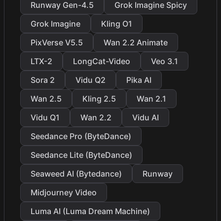
Runway Gen-4.5
Grok Imagine Spicy
Grok Imagine
Kling O1
PixVerse V5.5
Wan 2.2 Animate
LTX-2
LongCat-Video
Veo 3.1
Sora 2
Vidu Q2
Pika AI
Wan 2.5
Kling 2.5
Wan 2.1
Vidu Q1
Wan 2.2
Vidu AI
Seedance Pro (ByteDance)
Seedance Lite (ByteDance)
Seaweed AI (Bytedance)
Runway
Midjourney Video
Luma AI (Luma Dream Machine)