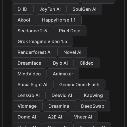
D-ID
JoyFun AI
SoulGen AI
Akool
HappyHorse 1.1
Seedance 2.5
Pixel Dojo
Grok Imagine Video 1.5
Renderforest AI
Novel AI
Dreamface
Bylo AI
Clideo
MindVideo
Animaker
SocialSight AI
Gemini Omni Flash
LensGo AI
Deevid AI
Kapwing
Vidmage
Dreamina
DeepSwap
Domo AI
A2E AI
Vheer AI