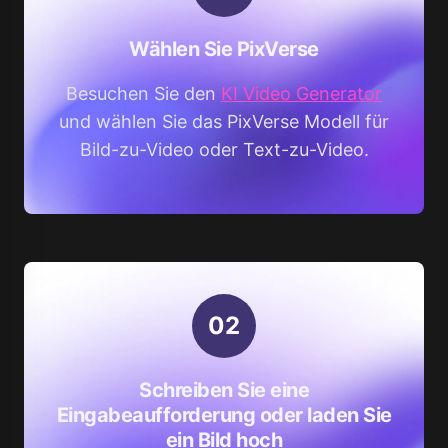
Wählen Sie PixVerse
Besuchen Sie den
KI Video Generator
und wählen Sie das PixVerse Modell für
Bild-zu-Video oder Text-zu-Video.
0
2
Schreiben Sie eine
Eingabeaufforderung oder laden Sie
ein Bild hoch