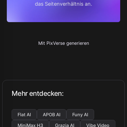
das Seitenverhältnis an.
Mit PixVerse generieren
Mehr entdecken
:
Flat AI
APOB AI
Funy AI
MiniMax H3
Grazia AI
Vibe Video