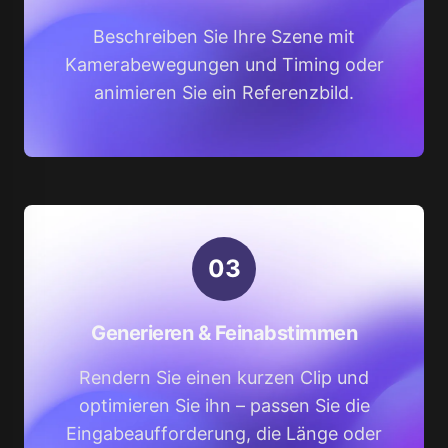
Beschreiben Sie Ihre Szene mit
Kamerabewegungen und Timing oder
animieren Sie ein Referenzbild.
0
3
Generieren & Feinabstimmen
Rendern Sie einen kurzen Clip und
optimieren Sie ihn – passen Sie die
Eingabeaufforderung, die Länge oder