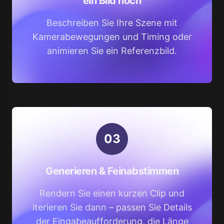
ein Bild hoch
Beschreiben Sie Ihre Szene mit
Kamerabewegungen und Timing oder
animieren Sie ein Referenzbild.
0
3
Generieren & Feinabstimmen
Rendern Sie einen kurzen Clip und
iterieren Sie dann – passen Sie Details
der Eingabeaufforderung, die Länge