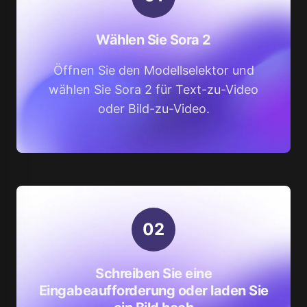
Wählen Sie Sora 2
Öffnen Sie den Modellselektor und
wählen Sie Sora 2 für Text-zu-Video
oder Bild-zu-Video.
0
2
Schreiben Sie eine
Eingabeaufforderung oder laden Sie