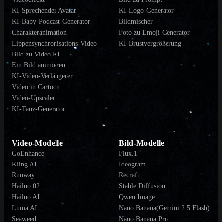
KI-Sprechender Avatar
KI-Logo-Generator
KI-Baby-Podcast-Generator
Bildmischer
Charakteranimation
Foto zu Emoji-Generator
Lippensynchronisations-Video
KI-Brustvergrößerung
Bild zu Video KI
Ein Bild animieren
KI-Video-Verlängerer
Video in Cartoon
Video-Upscaler
KI-Tanz-Generator
Video-Modelle
Bild-Modelle
GoEnhance
Flux.1
Kling AI
Ideogram
Runway
Recraft
Hailuo 02
Stable Diffusion
Hailuo AI
Qwen Image
Luma AI
Nano Banana(Gemini 2.5 Flash)
Seaweed
Nano Banana Pro