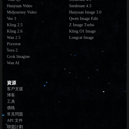
Hunyuan Video
Seedream 4.5
Midjourney Video
Hunyuan Image 3.0
Veo 3
Qwen Image Edit
Kling 2.5
Z Image Turbo
Kling 2.6
Kling O1 Image
Wan 2.5
Longcat Image
Pixverse
Sora 2
Grok Imagine
Wan AI
資源
客戶支援
博客
工具
價格
常見問題
API 文件
聯盟計劃