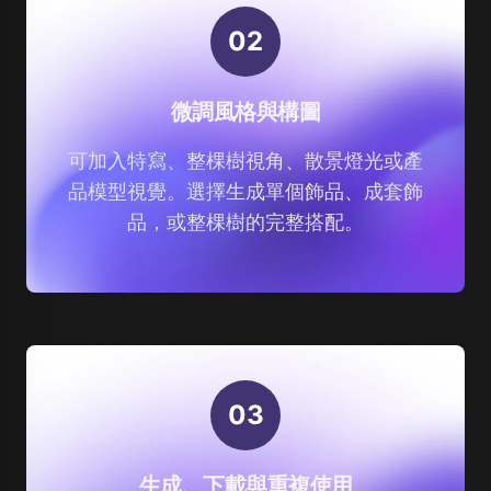
0
2
微調風格與構圖
可加入特寫、整棵樹視角、散景燈光或產
品模型視覺。選擇生成單個飾品、成套飾
品，或整棵樹的完整搭配。
0
3
生成、下載與重複使用