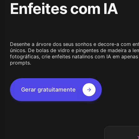
Enfeites com IA
Wan 2.1
Kling O1
Wan 2.2
Longcat 
Vidu Q1
Hunyuan Video
Midjourney Video
Veo 3
Kling 2.5
Desenhe a árvore dos seus sonhos e decore-a com enf
Kling 2.6
únicos. De bolas de vidro e pingentes de madeira a l
Wan 2.5
fotográficas, crie enfeites natalinos com IA em apenas
Pixverse
prompts.
Sora 2
Grok Imagine
Wan AI
Gerar gratuitamente