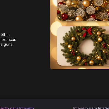
 Image
Ver Mais
Image
eites
embranças
 alguns
Texto para Imagem
Imagem para Imag