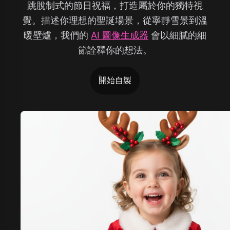
跳脫制式的節日祝福，打造屬於你的獨特視
覺。描述你理想的聖誕場景，從寧靜雪景到溫
暖壁爐，我們的
AI 圖像生成器
會以細膩的細
節詮釋你的想法。
開始自製