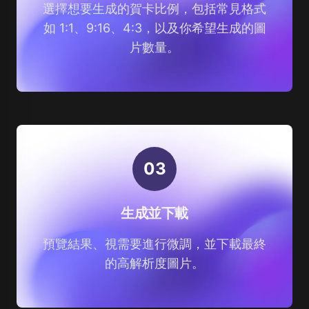
選擇想要生成的賀卡比例，包括常見格式
如 1:1、9:16、4:3，以及你希望生成的圖
片數量。
0
3
生成並下載
預覽結果、視需要進行微調，並下載最終
的高解析度圖片。