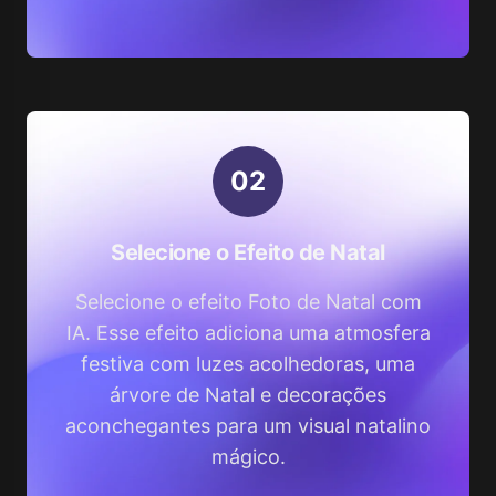
0
2
Selecione o Efeito de Natal
Selecione o efeito Foto de Natal com
IA. Esse efeito adiciona uma atmosfera
festiva com luzes acolhedoras, uma
árvore de Natal e decorações
aconchegantes para um visual natalino
mágico.