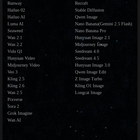
Runway
Recraft
Hailuo 02
Stable Diffusion
Hailuo AI
Qwen Image
Luma AI
Nano Banana(Gemini 2.5 Flash)
Seaweed
Nano Banana Pro
Wan 2.1
Hunyuan Image 2.1
Wan 2.2
Midjourney Image
Vidu Q1
Seedream 4.0
Hunyuan Video
Seedream 4.5
Midjourney Video
Hunyuan Image 3.0
Veo 3
Qwen Image Edit
Kling 2.5
Z Image Turbo
Kling 2.6
Kling O1 Image
Wan 2.5
Longcat Image
Pixverse
Sora 2
Grok Imagine
Wan AI