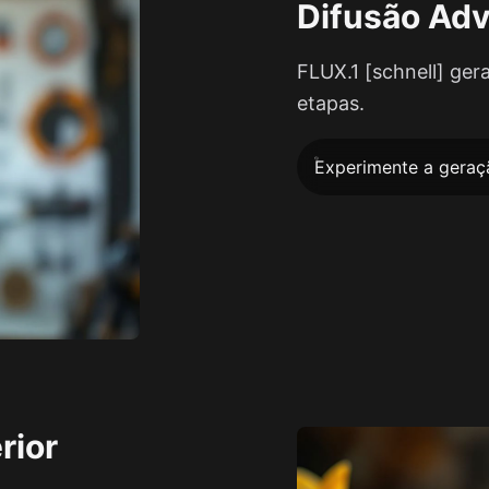
Difusão Adv
FLUX.1 [schnell] ger
etapas.
Experimente a geraç
rior