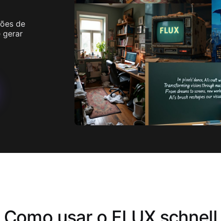
 Image
Ver Mais
Image
hões de
 gerar
Como usar o FLUX schnell