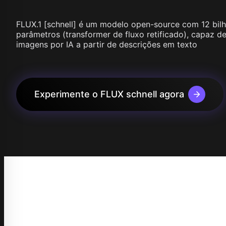
Wan 2.1
Kling O1
Wan 2.2
Longcat 
FLUX.1 [schnell] é um modelo open-source com 12 bil
Vidu Q1
parâmetros (transformer de fluxo retificado), capaz de
Hunyuan Video
imagens por IA a partir de descrições em texto
Midjourney Video
Veo 3
Kling 2.5
Kling 2.6
Wan 2.5
Experimente o FLUX schnell agora
Pixverse
Sora 2
Grok Imagine
Wan AI