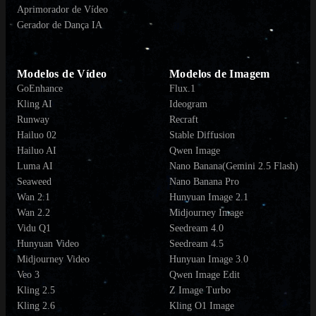
Aprimorador de Vídeo
Gerador de Dança IA
Modelos de Vídeo
Modelos de Imagem
GoEnhance
Flux.1
Kling AI
Ideogram
Runway
Recraft
Hailuo 02
Stable Diffusion
Hailuo AI
Qwen Image
Luma AI
Nano Banana(Gemini 2.5 Flash)
Seaweed
Nano Banana Pro
Wan 2.1
Hunyuan Image 2.1
Wan 2.2
Midjourney Image
Vidu Q1
Seedream 4.0
Hunyuan Video
Seedream 4.5
Midjourney Video
Hunyuan Image 3.0
Veo 3
Qwen Image Edit
Kling 2.5
Z Image Turbo
Kling 2.6
Kling O1 Image