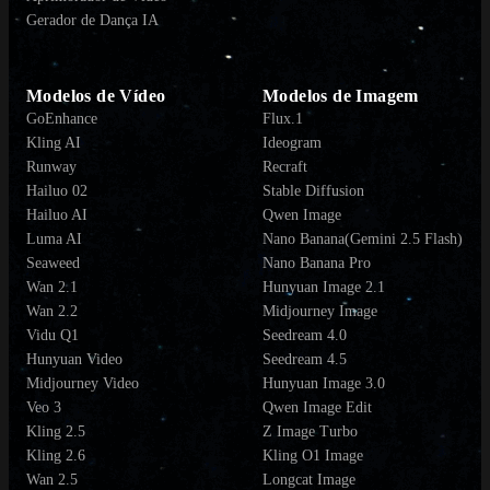
Gerador de Dança IA
Modelos de Vídeo
Modelos de Imagem
GoEnhance
Flux.1
Kling AI
Ideogram
Runway
Recraft
Hailuo 02
Stable Diffusion
Hailuo AI
Qwen Image
Luma AI
Nano Banana(Gemini 2.5 Flash)
Seaweed
Nano Banana Pro
Wan 2.1
Hunyuan Image 2.1
Wan 2.2
Midjourney Image
Vidu Q1
Seedream 4.0
Hunyuan Video
Seedream 4.5
Midjourney Video
Hunyuan Image 3.0
Veo 3
Qwen Image Edit
Kling 2.5
Z Image Turbo
Kling 2.6
Kling O1 Image
Wan 2.5
Longcat Image