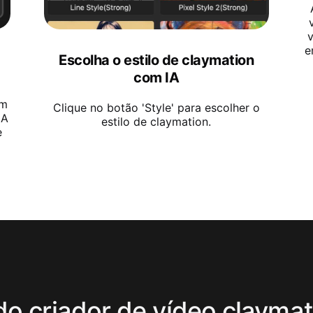
v
e
Escolha o estilo de claymation
com IA
um
Clique no botão 'Style' para escolher o
IA
estilo de claymation.
e
do criador de vídeo claymat