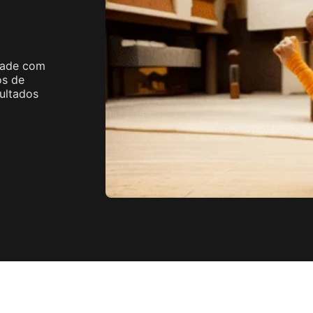
 Image
Ver Mais
Image
idade com
os de
ultados