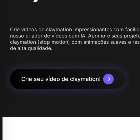
Wan 2.1
Kling O1
Wan 2.2
Longcat 
Vidu Q1
Hunyuan Video
Midjourney Video
Crie vídeos de claymation impressionantes com facil
Veo 3
nosso criador de vídeos com IA. Aprimore seus projet
Kling 2.5
claymation (stop motion) com animações suaves e res
Kling 2.6
de alta qualidade.
Wan 2.5
Pixverse
Sora 2
Grok Imagine
Crie seu vídeo de claymation!
Wan AI