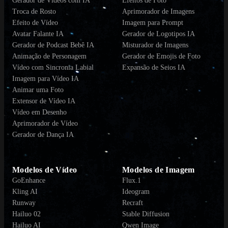
Gerador de Vídeos com IA
Efeitos de Foto
Troca de Rosto
Aprimorador de Imagens
Efeito de Vídeo
Imagem para Prompt
Avatar Falante IA
Gerador de Logotipos IA
Gerador de Podcast Bebê IA
Misturador de Imagens
Animação de Personagem
Gerador de Emojis de Foto
Vídeo com Sincronia Labial
Expansão de Seios IA
Imagem para Vídeo IA
Animar uma Foto
Extensor de Vídeo IA
Vídeo em Desenho
Aprimorador de Vídeo
Gerador de Dança IA
Modelos de Vídeo
Modelos de Imagem
GoEnhance
Flux.1
Kling AI
Ideogram
Runway
Recraft
Hailuo 02
Stable Diffusion
Hailuo AI
Qwen Image