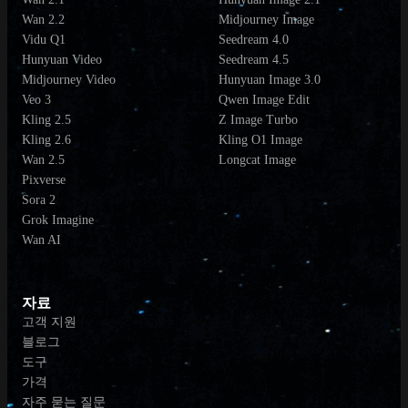
Wan 2.2
Midjourney Image
Vidu Q1
Seedream 4.0
Hunyuan Video
Seedream 4.5
Midjourney Video
Hunyuan Image 3.0
Veo 3
Qwen Image Edit
Kling 2.5
Z Image Turbo
Kling 2.6
Kling O1 Image
Wan 2.5
Longcat Image
Pixverse
Sora 2
Grok Imagine
Wan AI
자료
고객 지원
블로그
도구
가격
자주 묻는 질문