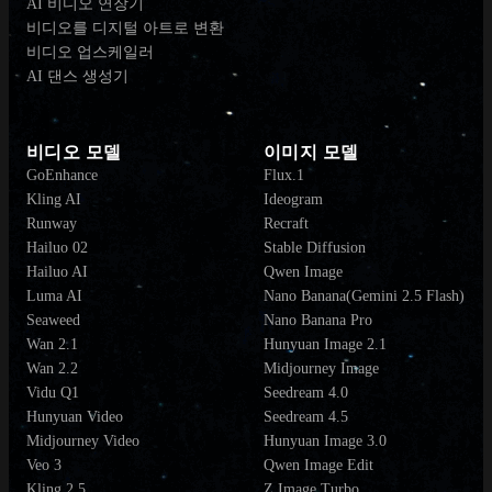
AI 비디오 연장기
비디오를 디지털 아트로 변환
비디오 업스케일러
AI 댄스 생성기
비디오 모델
이미지 모델
GoEnhance
Flux.1
Kling AI
Ideogram
Runway
Recraft
Hailuo 02
Stable Diffusion
Hailuo AI
Qwen Image
Luma AI
Nano Banana(Gemini 2.5 Flash)
Seaweed
Nano Banana Pro
Wan 2.1
Hunyuan Image 2.1
Wan 2.2
Midjourney Image
Vidu Q1
Seedream 4.0
Hunyuan Video
Seedream 4.5
Midjourney Video
Hunyuan Image 3.0
Veo 3
Qwen Image Edit
Kling 2.5
Z Image Turbo