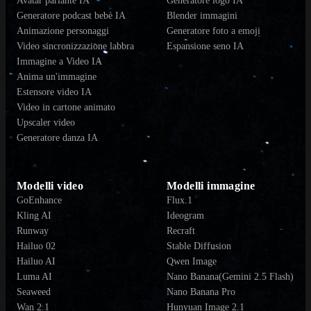
Avatar parlante IA
Generatore logo IA
Generatore podcast bebè IA
Blender immagini
Animazione personaggi
Generatore foto a emoji
Video sincronizzazione labbra
Espansione seno IA
Immagine a Video IA
Anima un'immagine
Estensore video IA
Video in cartone animato
Upscaler video
Generatore danza IA
Modelli video
Modelli immagine
GoEnhance
Flux.1
Kling AI
Ideogram
Runway
Recraft
Hailuo 02
Stable Diffusion
Hailuo AI
Qwen Image
Luma AI
Nano Banana(Gemini 2.5 Flash)
Seaweed
Nano Banana Pro
Wan 2.1
Hunyuan Image 2.1