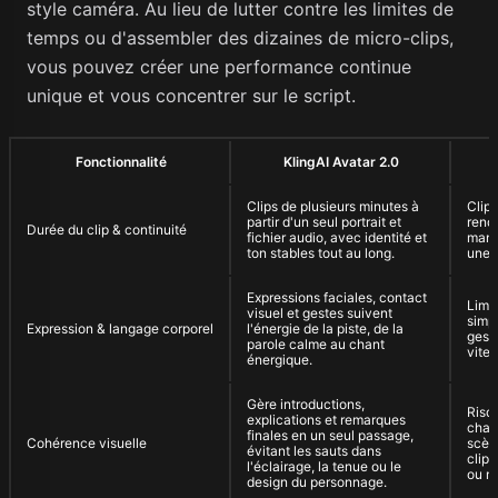
style caméra. Au lieu de lutter contre les limites de
temps ou d'assembler des dizaines de micro-clips,
vous pouvez créer une performance continue
unique et vous concentrer sur le script.
Fonctionnalité
KlingAI Avatar 2.0
Clips de plusieurs minutes à
Clips
partir d'un seul portrait et
rend
Durée du clip & continuité
fichier audio, avec identité et
manu
ton stables tout au long.
une h
Expressions faciales, contact
Limi
visuel et gestes suivent
simp
Expression & langage corporel
l'énergie de la piste, de la
gest
parole calme au chant
vite
énergique.
Gère introductions,
Risq
explications et remarques
chan
finales en un seul passage,
Cohérence visuelle
scène
évitant les sauts dans
clip
l'éclairage, la tenue ou le
ou mo
design du personnage.