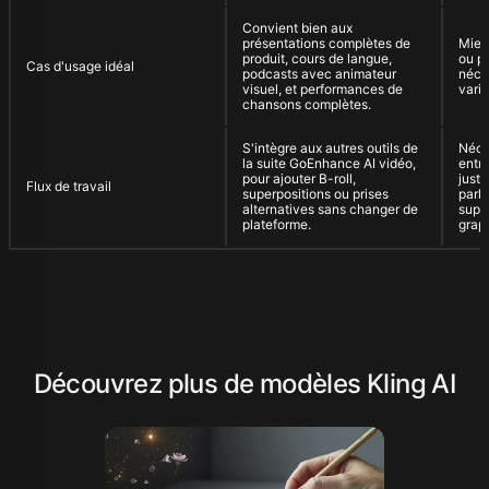
Convient bien aux
présentations complètes de
Mieu
produit, cours de langue,
ou p
Cas d'usage idéal
podcasts avec animateur
néce
visuel, et performances de
varia
chansons complètes.
S'intègre aux autres outils de
Néce
la suite GoEnhance AI vidéo,
entre
pour ajouter B-roll,
juste
Flux de travail
superpositions ou prises
parl
alternatives sans changer de
supp
plateforme.
grap
Découvrez plus de modèles Kling AI