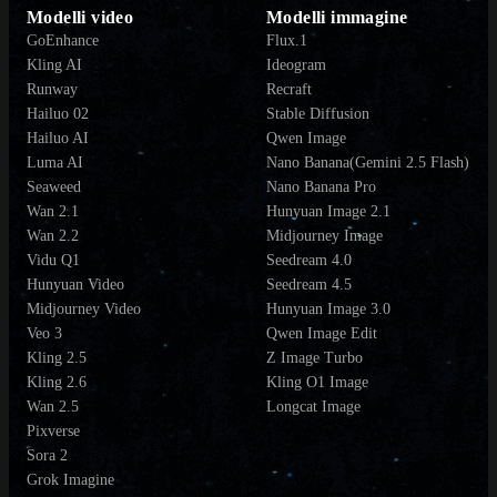
Modelli video
Modelli immagine
GoEnhance
Flux.1
Kling AI
Ideogram
Runway
Recraft
Hailuo 02
Stable Diffusion
Hailuo AI
Qwen Image
Luma AI
Nano Banana(Gemini 2.5 Flash)
Seaweed
Nano Banana Pro
Wan 2.1
Hunyuan Image 2.1
Wan 2.2
Midjourney Image
Vidu Q1
Seedream 4.0
Hunyuan Video
Seedream 4.5
Midjourney Video
Hunyuan Image 3.0
Veo 3
Qwen Image Edit
Kling 2.5
Z Image Turbo
Kling 2.6
Kling O1 Image
Wan 2.5
Longcat Image
Pixverse
Sora 2
Grok Imagine