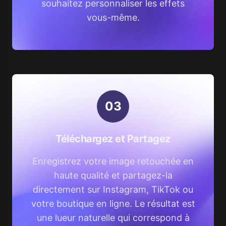
souhaitez personnaliser les effets
vous-même.
0
3
Téléchargez et Partagez
Enregistrez votre image retouchée en
haute qualité et partagez-la
directement sur Instagram, TikTok ou
votre boutique en ligne. Le résultat est
une lueur naturelle qui correspond à