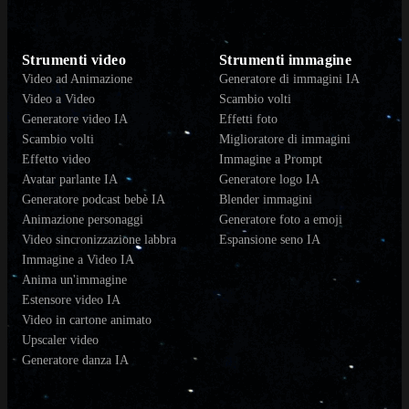
Strumenti video
Strumenti immagine
Video ad Animazione
Generatore di immagini IA
Video a Video
Scambio volti
Generatore video IA
Effetti foto
Scambio volti
Miglioratore di immagini
Effetto video
Immagine a Prompt
Avatar parlante IA
Generatore logo IA
Generatore podcast bebè IA
Blender immagini
Animazione personaggi
Generatore foto a emoji
Video sincronizzazione labbra
Espansione seno IA
Immagine a Video IA
Anima un'immagine
Estensore video IA
Video in cartone animato
Upscaler video
Generatore danza IA