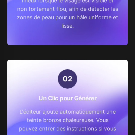
mieux lorsque le visage est visible et
non fortement flou, afin de détecter les
zones de peau pour un hâle uniforme et
lisse.
0
2
Un Clic pour Générer
L'éditeur ajoute automatiquement une
teinte bronze chaleureuse. Vous
pouvez entrer des instructions si vous