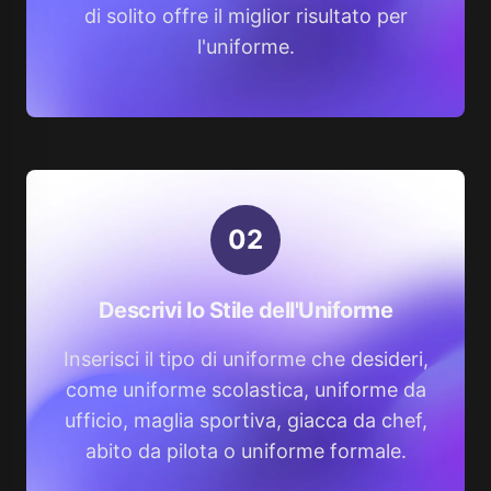
di solito offre il miglior risultato per
l'uniforme.
0
2
Descrivi lo Stile dell'Uniforme
Inserisci il tipo di uniforme che desideri,
come uniforme scolastica, uniforme da
ufficio, maglia sportiva, giacca da chef,
abito da pilota o uniforme formale.