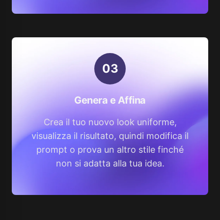
0
3
Genera e Affina
Crea il tuo nuovo look uniforme,
visualizza il risultato, quindi modifica il
prompt o prova un altro stile finché
non si adatta alla tua idea.