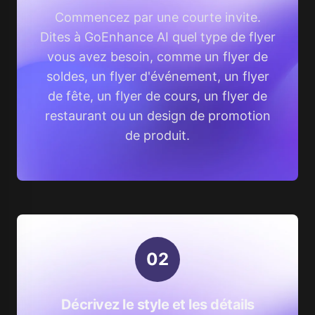
Commencez par une courte invite.
Dites à GoEnhance AI quel type de flyer
vous avez besoin, comme un flyer de
soldes, un flyer d'événement, un flyer
de fête, un flyer de cours, un flyer de
restaurant ou un design de promotion
de produit.
0
2
Décrivez le style et les détails