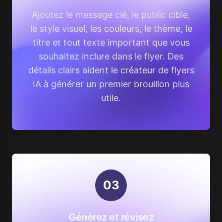
Ajoutez le message clé, le public cible,
le style visuel, les couleurs, le thème, le
titre et tout texte important que vous
souhaitez inclure dans le flyer. Des
détails clairs aident le créateur de flyers
IA à générer un premier brouillon plus
utile.
0
3
Générez et révisez