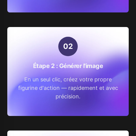
0
2
Étape 2 : Générer l'image
En un seul clic, créez votre propre
figurine d'action — rapidement et avec
précision.