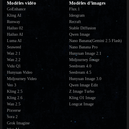
Modèles vidéo
Modèles d’images
GoEnhance
Flux.1
Kling AI
Ideogram
Runway
Recraft
Hailuo 02
Stable Diffusion
Hailuo AI
Qwen Image
Luma AI
Nano Banana(Gemini 2.5 Flash)
Seaweed
Nano Banana Pro
Wan 2.1
Hunyuan Image 2.1
Wan 2.2
Midjourney Image
Vidu Q1
Seedream 4.0
Hunyuan Video
Seedream 4.5
Midjourney Video
Hunyuan Image 3.0
Veo 3
Qwen Image Edit
Kling 2.5
Z Image Turbo
Kling 2.6
Kling O1 Image
Wan 2.5
Longcat Image
Pixverse
Sora 2
Grok Imagine