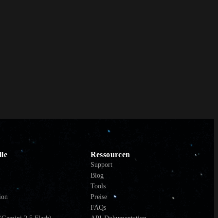
le
Ressourcen
Support
Blog
Tools
ion
Preise
FAQs