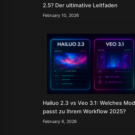
Wan 2.1
Kling O1
M
2.5? Der ultimative Leitfaden
Wan 2.2
Longcat
February 10, 2026
Vidu Q1
Hunyuan Video
Midjourney Video
Veo 3
Kling 2.5
Kling 2.6
Wan 2.5
Pixverse
Sora 2
Grok Imagine
Wan AI
Hailuo 2.3 vs Veo 3.1: Welches Mod
passt zu Ihrem Workflow 2025?
February 6, 2026