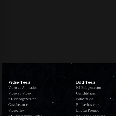
Video-Tools
Bild-Tools
Video zu Animation
KI-Bildgenerator
Video zu Video
Gesichtstausch
KI-Videogenerator
Fotoeffekte
Gesichtstausch
Bildverbesserer
Videoeffekt
Bild zu Prompt