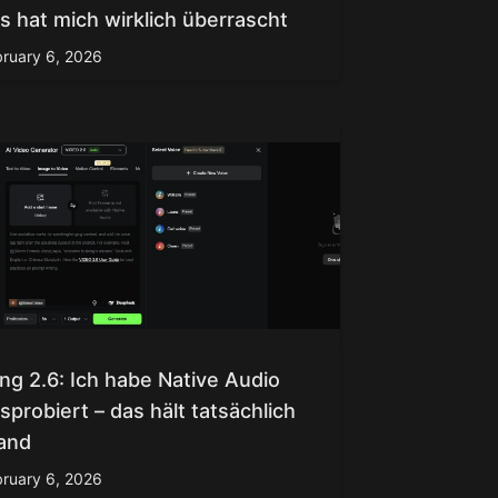
s hat mich wirklich überrascht
bruary 6, 2026
ing 2.6: Ich habe Native Audio
sprobiert – das hält tatsächlich
and
bruary 6, 2026