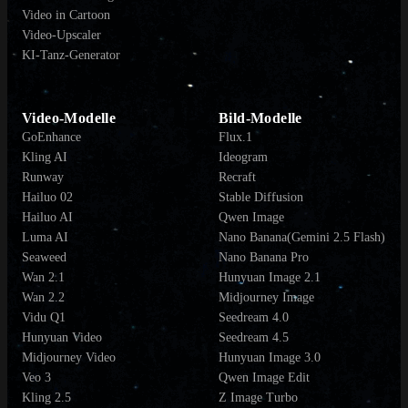
Video in Cartoon
Video-Upscaler
KI-Tanz-Generator
Video-Modelle
Bild-Modelle
GoEnhance
Flux.1
Kling AI
Ideogram
Runway
Recraft
Hailuo 02
Stable Diffusion
Hailuo AI
Qwen Image
Luma AI
Nano Banana(Gemini 2.5 Flash)
Seaweed
Nano Banana Pro
Wan 2.1
Hunyuan Image 2.1
Wan 2.2
Midjourney Image
Vidu Q1
Seedream 4.0
Hunyuan Video
Seedream 4.5
Midjourney Video
Hunyuan Image 3.0
Veo 3
Qwen Image Edit
Kling 2.5
Z Image Turbo