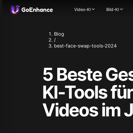
Video-KI
Bild-KI
Video-KI
Bild-KI
E
Bild zu Video
-
KI-Bildg
Verwand
V
Text zu Video
-
Bild zu B
Verwan
Blog
Video zu Video
Bild-Ges
-
Verwa
/
KI-Videogenerator
Bildverb
-
Ve
best-face-swap-tools-2024
Konsistenter Charakter
Bild-Modelle
KI-Sprechender Avatar
Flux.1
Video-Gesichtstausch
Ideogra
KI-ASMR-Video
Recraft
-
Ein-K
5 Beste Ge
Lippensynchronisation
Stable Di
Charakteranimation
Qwen Im
-
M
E
Video-Upscaler
Nano Ban
-
Verbe
F
KI-Tools fü
Video-Modelle
Nano Ba
GoEnhance
Hunyuan 
Kling AI
Midjourn
Videos im 
Runway
Seedrea
Hailuo 02
Seedrea
Hailuo AI
Hunyuan 
Luma AI
Qwen Ima
Seaweed
Z Image 