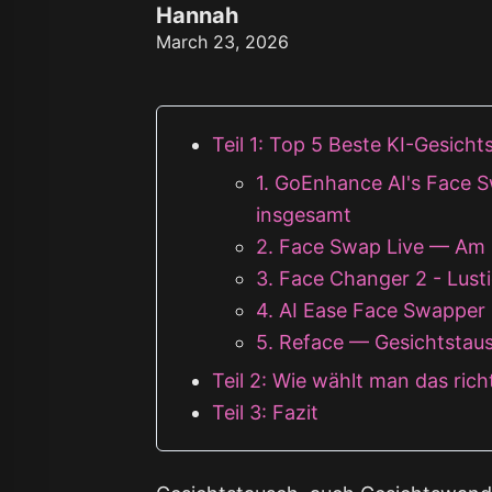
Hannah
Wan 2.1
Kling O1
M
Wan 2.2
Longcat
March 23, 2026
Vidu Q1
Hunyuan Video
Midjourney Video
Veo 3
Teil 1: Top 5 Beste KI-Gesich
Kling 2.5
Kling 2.6
1. GoEnhance AI's Face 
Wan 2.5
Pixverse
insgesamt
Sora 2
2. Face Swap Live — Am 
Grok Imagine
Wan AI
3. Face Changer 2 - Lust
4. AI Ease Face Swapper 
5. Reface — Gesichtstausc
Teil 2: Wie wählt man das ric
Teil 3: Fazit