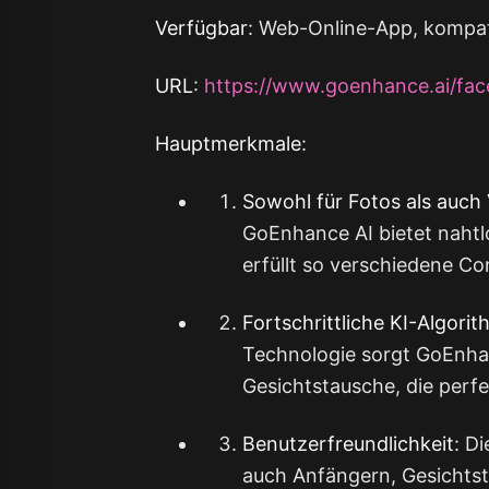
Verfügbar
: Web-Online-App, kompat
URL
:
https://www.goenhance.ai/fa
Hauptmerkmale
:
Sowohl für Fotos als auch
GoEnhance AI bietet nahtl
erfüllt so verschiedene Co
Fortschrittliche KI-Algori
Technologie sorgt GoEnhan
Gesichtstausche, die perf
Benutzerfreundlichkeit
: D
auch Anfängern, Gesichtst