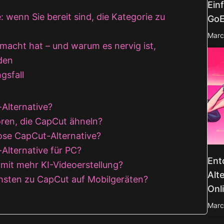
Ein
: wenn Sie bereit sind, die Kategorie zu
GoE
Marc
macht hat – und warum es nervig ist,
nden
gsfall
-Alternative?
oren, die CapCut ähneln?
lose CapCut-Alternative?
-Alternative für PC?
Ent
mit mehr KI-Videoerstellung?
Alt
chsten zu CapCut auf Mobilgeräten?
Onl
Marc