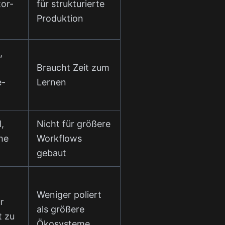
tor-
für strukturierte
Produktion
,
Braucht Zeit zum
e-
Lernen
l,
Nicht für größere
che
Workflows
gebaut
Weniger poliert
r
als größere
t zu
Ökosysteme