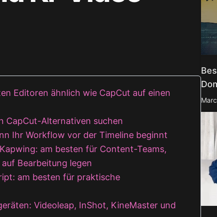
 Image
ehr anzeigen
 Image
Bes
Dom
sten Editoren ähnlich wie CapCut auf einen
Marc
h CapCut-Alternativen suchen
n Ihr Workflow vor der Timeline beginnt
 Kapwing: am besten für Content-Teams,
 auf Bearbeitung legen
ipt: am besten für praktische
geräten: Videoleap, InShot, KineMaster und