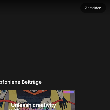
Anmelden
türlicher Bewegung
rung in Bilder um
deos
 in Bilder um
aus.
hre Vision zum Leben!
ste Detail
icht und Stimmen hoch und erwecken Sie Ihre Generationen
Gesichtstauscher
und
hronisation leicht gemacht
fohlene Beiträge