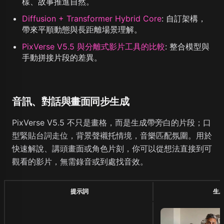
樣、故事推進自然。
Diffusion + Transformer Hybrid Core
:
自訂架構，
帶來平順動態與長距離場景理解。
PixVerse V5.5 與分離式影片工具的比較
:
整合模型與
手動拼接片段的差異。
音訊、對話與畫面同步生成
PixVerse V5.5 不只是畫格，而是生成帶旁白的片段；口
型緊貼台詞走位，背景聲襯托情境，音樂匹配氛圍。用於
快速解說、講頭畫面或角色片刻，你可以從想法直接到可
觀看的影片，無需錄音或到處找音效。
提示詞
生