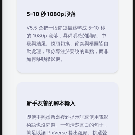
5–10 秒 1080p 段落
V5.5 會把一段簡短描述轉成 5–10 秒
的 1080p 段落，具備明確的開頭、中
段與結尾。鏡頭切換、節奏與構圖皆自
動處理，讓你專注於要說的重點，而非
如何移動攝影機。
新手友善的腳本輸入
即使不熟悉撰寫複雜提示詞或使用電影
術語也沒問題。一句清楚直白的句子，
就足以讓 PixVerse 提出鏡頭、挑選聲