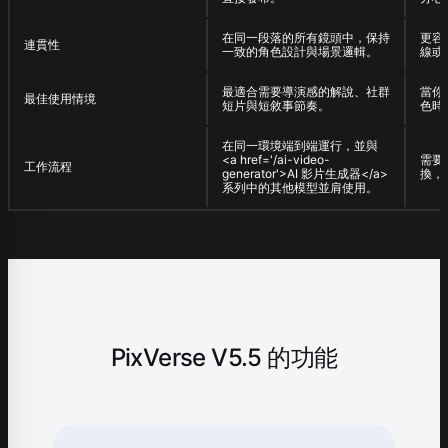
在同一段落的所有鏡頭中，保持
更容
連貫性
一致的角色設計與場景邏輯。
線或
最適合需要導演感的解說、社群
當你
最佳使用情境
短片與短敘事節奏。
色時
在同一環境端到端運行，並與
<a href='/ai-video-
需要
工作流程
generator'>AI 影片生成器</a>
換，
系列中的其他模型並肩使用。
PixVerse V5.5 的功能