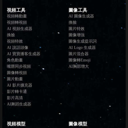
視頻工具
圖像工具
視頻轉動畫
AI 圖像生成器
視頻轉視頻
換臉
AI 視頻生成器
圖片特效
換臉
圖像增強
視頻特效
圖像生成提示詞
AI 說話頭像
AI Logo 生成器
AI 寶寶播客生成器
圖片混合器
角色動畫
圖像轉Emoji
嘴唇同步視頻
AI胸部增大
圖像轉視頻
圖片動畫
AI 影片擴充器
影片轉卡通
影片高清
AI舞蹈生成器
視頻模型
圖像模型