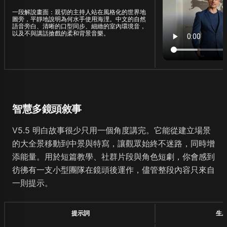
一段解說畫面：親切的主持人站在風格化的世界地
圖旁，平靜地說明為何水手使用海浬。中文的自然
語音旁白、清晰的口型同步、細緻的室內環境音，
以及不與講話搶戲的柔和背景音樂。
智慧多鏡頭敘事
V5.5 明白故事很少只用一個角度講完。它能從建立場景
的大全景移動到中景與特寫，讓觀眾始終不迷路，同時增
添能量。用於短篇教學、社群片段與角色短劇，你會感到
彷彿有一支小型團隊在鏡頭後運作，儘管整段內容只來自
一則提示。
提示詞
生