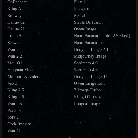
GoEnhance
Flux.1
Kling AI
Ideogram
Runway
Recraft
Hailuo 02
Stable Diffusion
Hailuo AI
Qwen Image
Luma AI
Nano Banana(Gemini 2.5 Flash)
Seaweed
Nano Banana Pro
Wan 2.1
Hunyuan Image 2.1
Wan 2.2
Midjourney Image
Vidu Q1
Seedream 4.0
Hunyuan Video
Seedream 4.5
Midjourney Video
Hunyuan Image 3.0
Veo 3
Qwen Image Edit
Kling 2.5
Z Image Turbo
Kling 2.6
Kling O1 Image
Wan 2.5
Longcat Image
Pixverse
Sora 2
Grok Imagine
Wan AI