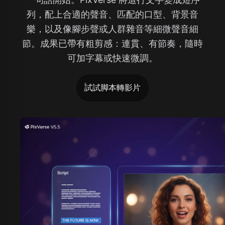
列，配上合適的聲音、匹配的口型、背景音
樂，以及像腳步聲或人群雜音等細微聲音細
節。成果已帶有粗剪感：連貫、有節奏，隨時
可加字幕或快速微調。
試試脚本轉影片