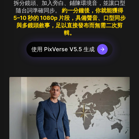
拆分鏡頭、加入旁白、鋪陳環境音，並讓口型
隨台詞準確同步。
約一分鐘後，你就能獲得
5–10 秒的 1080p 片段，具備聲音、口型同步
與多鏡頭敘事，足以直接發布而無需二次剪
輯。
使用 PixVerse V5.5 生成