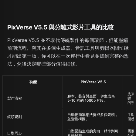
PixVerse V5.5 與分離式影片工具的比較
PixVerse V5.5 並不取代傳統製作的每個環節，但能壓縮
前期流程。與其在多個生成器、音訊工具與剪輯器間忙碌
才能出第一版，你可以在一次運行中看見並聽到完整的想
法，然後決定哪些部分值得細修。
功能
PixVerse V5.5
先寫
腳本、聲音與畫面一併生成為
製作流程
樂，
5–10 秒的 1080p 片段。
的視
自動把簡單想法拆成多個鏡頭，
手動
鏡頭規劃
並變換構圖。
個機
口型緊貼生成的旁白，精準到可
需要
口型同步
直接發布。
分心